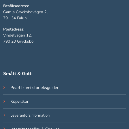
Besöksadress:
Gamla Grycksbovägen 2,
Statistik
791 34 Falun
För att vi ska
kunna
Postadress:
förbättra
Vindelvägen 12,
hemsidans
790 20 Grycksbo
funktionalitet
och
uppbyggnad,
baserat på
hur hemsidan
Smått & Gott:
används.
Pearl Izumi storleksguider
Upplevelse
För att vår
Köpvillkor
hemsida ska
prestera så
Leverantörsinformation
bra som
möjligt under
ditt besök.