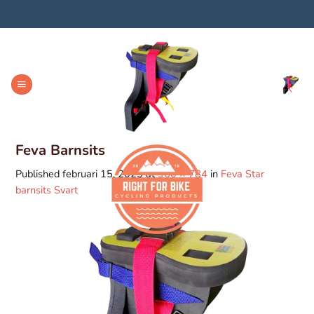
Skip
to
content
Feva Barnsits
Published
februari 15, 2023
at
960 × 784
in
Feva Star
barnsits Svart