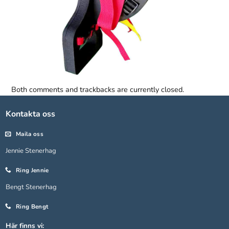
Both comments and trackbacks are currently closed.
Kontakta oss
Nödvändiga
Maila oss
Dessa kakor
Jennie Stenerhag
går inte att
välja bort.
Ring Jennie
De behövs
för att
Bengt Stenerhag
hemsidan
över huvud
Ring Bengt
taget ska
fungera.
Här finns vi: