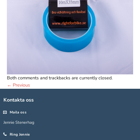
Both comments and trackbacks are currently closed.
Nödvändiga
←
Previous
Dessa kakor
går inte att
välja bort.
Kontakta oss
De behövs
för att
Maila oss
hemsidan
Jennie Stenerhag
över huvud
taget ska
Ring Jennie
fungera.