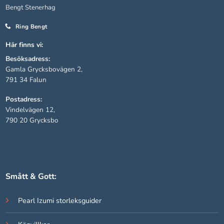
Bengt Stenerhag
Ring Bengt
Statistik
För att vi ska
Här finns vi:
kunna
Besöksadress:
förbättra
hemsidans
Gamla Grycksbovägen 2,
funktionalitet
791 34 Falun
och
Postadress:
uppbyggnad,
baserat på
Vindelvägen 12,
hur hemsidan
790 20 Grycksbo
används.
Upplevelse
För att vår
Smått & Gott:
hemsida ska
prestera så
Pearl Izumi storleksguider
bra som
möjligt under
ditt besök.