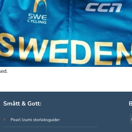
sed.
Smått & Gott:
B
Pearl Izumi storleksguider