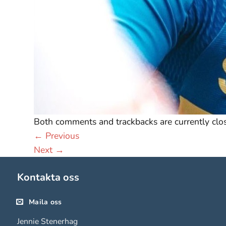
De behövs
för att
hemsidan
över huvud
taget ska
fungera.
Statistik
För att vi ska
Both comments and trackbacks are currently clo
kunna
←
Previous
förbättra
Next
→
hemsidans
funktionalitet
Kontakta oss
och
uppbyggnad,
Maila oss
baserat på
hur
Jennie Stenerhag