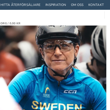
HITTA ÅTERFÖRSÄLJARE
INSPIRATION
OM OSS
KONTAKT
ORG /
0,00
KR
TRUSTNING
STRUMPOR
CYKLA MED BARN
T