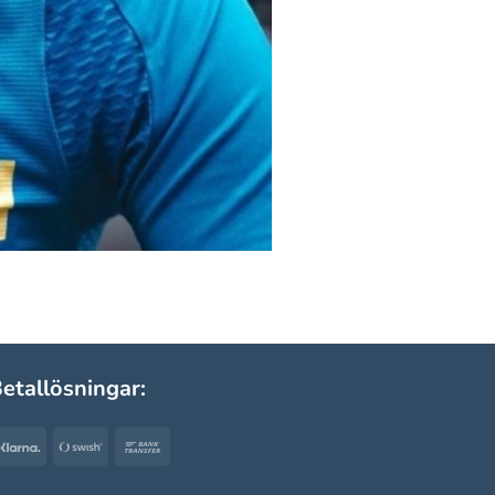
etallösningar:
Klarna
Swish
Bank
(SE)
Transfer