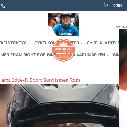
ÅF-LOGIN
VARUK
YKELVERKTYG
CYKELKOMPONENTER
CYKELKLÄDER & U
MER FRÅN RIGHT FOR BIKE
VÅRA VARUMÄRKEN
BIKEFI
’arcs Edge-R Sport Sunglasses Rosa