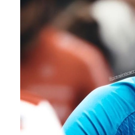
Nödvändiga
Dessa kakor
går inte att
välja bort.