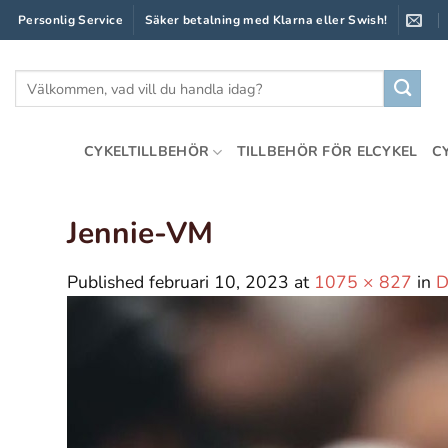
Skip
Personlig Service
Säker betalning med Klarna eller Swish!
to
content
Sök
efter:
CYKELTILLBEHÖR
TILLBEHÖR FÖR ELCYKEL
C
Jennie-VM
Published
februari 10, 2023
at
1075 × 827
in
D