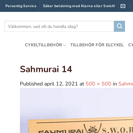
Skip
Personlig Service
Säker betalning med Klarna eller Swish!
to
content
Sök
efter:
CYKELTILLBEHÖR
TILLBEHÖR FÖR ELCYKEL
C
Sahmurai 14
Published
april 12, 2021
at
500 × 500
in
Sahmu