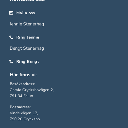
De behövs
för att
Maila oss
hemsidan
Jennie Stenerhag
över huvud
taget ska
Ring Jennie
fungera.
Bengt Stenerhag
Statistik
Ring Bengt
För att vi ska
Här finns vi:
kunna
förbättra
Besöksadress:
hemsidans
Gamla Grycksbovägen 2,
funktionalitet
791 34 Falun
och
Postadress:
uppbyggnad,
Vindelvägen 12,
baserat på
790 20 Grycksbo
hur