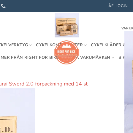
ÅF-LOGIN
VARUK
YKELVERKTYG
CYKELKOMPONENTER
CYKELKLÄDER & U
MER FRÅN RIGHT FOR BIKE
VÅRA VARUMÄRKEN
BIKEFI
rai Sword 2.0 förpackning med 14 st