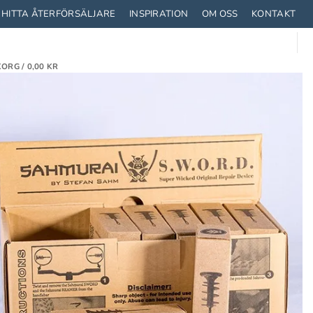
HITTA ÅTERFÖRSÄLJARE
INSPIRATION
OM OSS
KONTAKT
ORG /
0,00
KR
TRUSTNING
STRUMPOR
CYKLA MED BARN
T