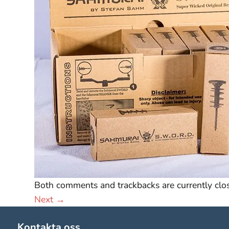
Both comments and trackbacks are currently clo
Nödvändiga
Next
→
Dessa kakor
går inte att
Kontakta oss
välja bort.