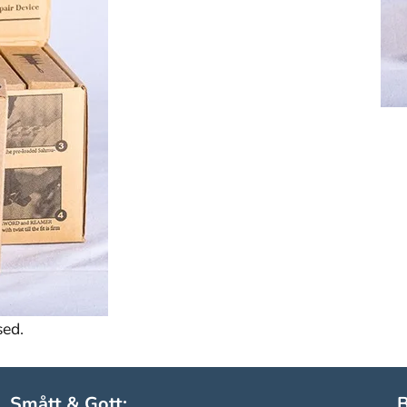
sed.
Smått & Gott:
B