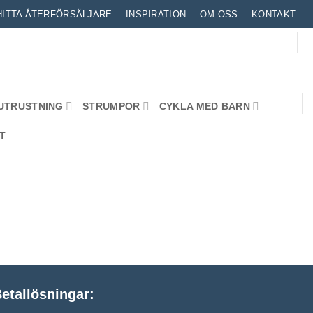
HITTA ÅTERFÖRSÄLJARE
INSPIRATION
OM OSS
KONTAKT
UTRUSTNING
STRUMPOR
CYKLA MED BARN
T
etallösningar: