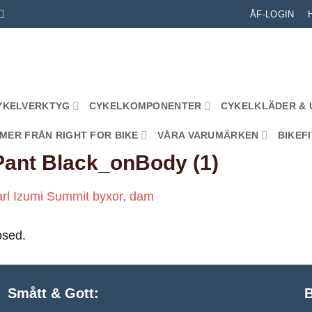
ÅF-LOGIN
YKELVERKTYG
CYKELKOMPONENTER
CYKELKLÄDER & 
MER FRÅN RIGHT FOR BIKE
VÅRA VARUMÄRKEN
BIKEFI
ant Black_onBody (1)
rl Izumi Summit byxor, dam
osed.
Smått & Gott:
B