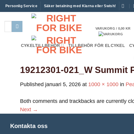
Skip
Personlig Service
Säker betalning med Klarna eller Swish!
to
content
Sök
VARUKORG /
0,00
KR
efter:
CYKELTILLBEHÖR
TILLBEHÖR FÖR ELCYKEL
C
19212301-021_W Summit P
Published
januari 5, 2026
at
1000 × 1000
in
Pea
Both comments and trackbacks are currently cl
Next
→
Kontakta oss