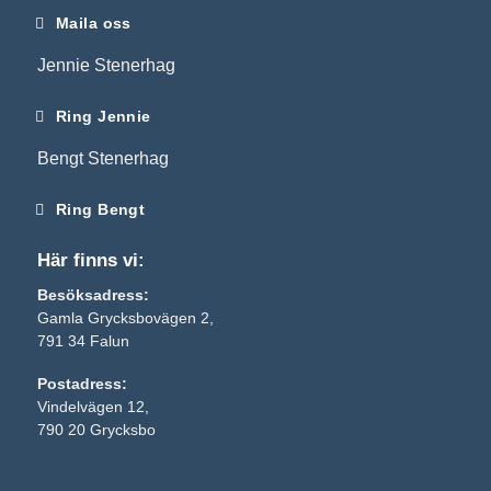
Maila oss
Jennie Stenerhag
Ring Jennie
Bengt Stenerhag
Ring Bengt
Här finns vi:
Besöksadress:
Gamla Grycksbovägen 2,
791 34 Falun
Postadress:
Nödvändiga
Vindelvägen 12,
Dessa kakor
790 20 Grycksbo
går inte att
välja bort. De