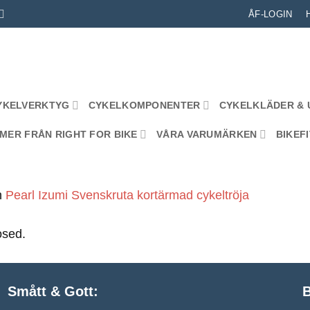
ÅF-LOGIN
YKELVERKTYG
CYKELKOMPONENTER
CYKELKLÄDER & 
MER FRÅN RIGHT FOR BIKE
VÅRA VARUMÄRKEN
BIKEFI
n
Pearl Izumi Svenskruta kortärmad cykeltröja
osed.
Smått & Gott:
B