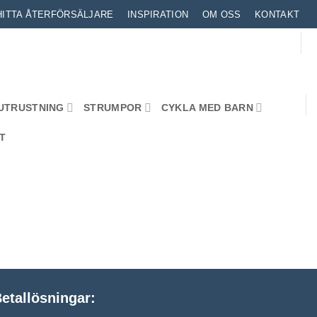
HITTA ÅTERFÖRSÄLJARE
INSPIRATION
OM OSS
KONTAKT
UTRUSTNING
STRUMPOR
CYKLA MED BARN
T
etallösningar: