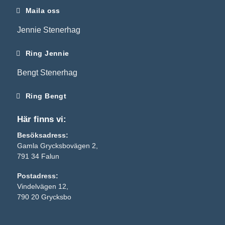
Maila oss
Jennie Stenerhag
Ring Jennie
Bengt Stenerhag
Ring Bengt
Här finns vi:
Besöksadress:
Gamla Grycksbovägen 2,
791 34 Falun
Postadress:
Nödvändiga
Vindelvägen 12,
Dessa kakor
790 20 Grycksbo
går inte att
välja bort. De