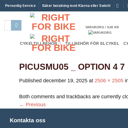
Skip
Personlig Service
Säker betalning med Klarna eller Swish!
to
content
Sök
VARUKORG /
0,00
KR
efter:
CYKELTILLBEHÖR
TILLBEHÖR FÖR ELCYKEL
C
PICUSMU05 _ OPTION 4 7
Published
december 19, 2025
at
2506 × 2505
i
Both comments and trackbacks are currently cl
←
Previous
Kontakta oss