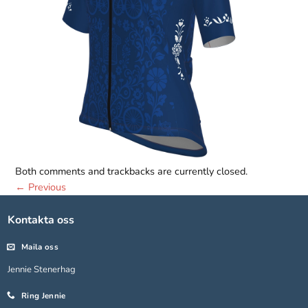
Both comments and trackbacks are currently closed.
Nödvändiga
←
Previous
Dessa kakor
går inte att
välja bort.
Kontakta oss
De behövs
för att
Maila oss
hemsidan
Jennie Stenerhag
över huvud
taget ska
Ring Jennie
fungera.