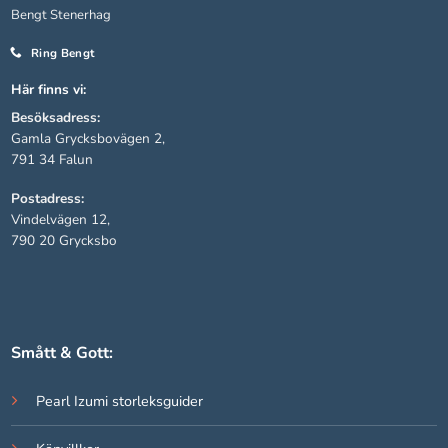
Bengt Stenerhag
Ring Bengt
Statistik
För att vi ska
Här finns vi:
kunna
Besöksadress:
förbättra
hemsidans
Gamla Grycksbovägen 2,
funktionalitet
791 34 Falun
och
Postadress:
uppbyggnad,
baserat på
Vindelvägen 12,
hur hemsidan
790 20 Grycksbo
används.
Upplevelse
För att vår
Smått & Gott:
hemsida ska
prestera så
Pearl Izumi storleksguider
bra som
möjligt under
ditt besök.