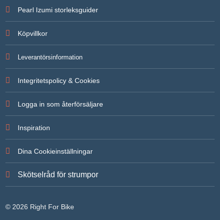
För att vi
Pearl Izumi storleksguider
ska kunna
förbättra
hemsidans
Köpvillkor
funktionalitet
och
uppbyggnad,
Leverantörsinformation
baserat på
hur
hemsidan
Integritetspolicy & Cookies
används.
Logga in som återförsäljare
Upplevelse
För att vår
Inspiration
hemsida ska
prestera så
bra som
Dina Cookieinställningar
möjligt under
ditt besök.
Om du
Skötselråd för strumpor
nekar de här
kakorna
kommer
viss
© 2026 Right For Bike
funktionalitet