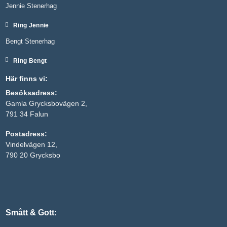
Jennie Stenerhag
Ring Jennie
Bengt Stenerhag
Ring Bengt
Här finns vi:
Besöksadress:
Gamla Grycksbovägen 2,
791 34 Falun
Nödvändiga
Postadress:
Dessa kakor
Vindelvägen 12,
går inte att
välja bort. De
790 20 Grycksbo
behövs för
att hemsidan
över huvud
taget ska
fungera.
Smått & Gott:
Statistik