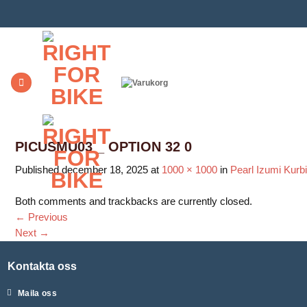
Skip
to
content
PICUSMU03 _ OPTION 32 0
Published
december 18, 2025
at
1000 × 1000
in
Pearl Izumi Kurb
Both comments and trackbacks are currently closed.
←
Previous
Next
→
Kontakta oss
Maila oss