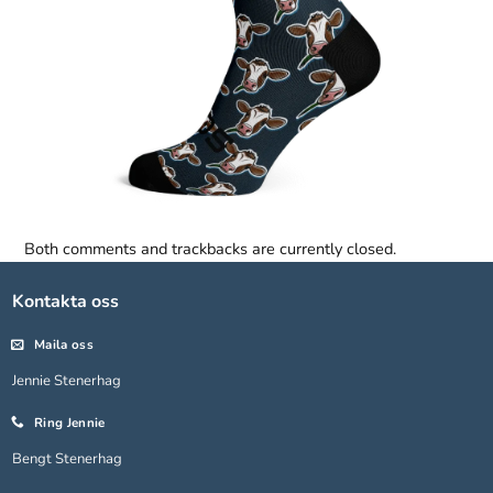
Both comments and trackbacks are currently closed.
Nödvändiga
Kontakta oss
Dessa kakor
går inte att
Maila oss
välja bort.
De behövs
Jennie Stenerhag
för att
hemsidan
Ring Jennie
över huvud
Bengt Stenerhag
taget ska
fungera.