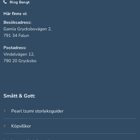
Ring Bengt
Här finns vi:
Statistik
Besöksadress:
För att vi ska
Gamla Grycksbovägen 2,
kunna
791 34 Falun
förbättra
hemsidans
Postadress:
funktionalitet
Vindelvägen 12,
och
790 20 Grycksbo
uppbyggnad,
baserat på
hur hemsidan
används.
Smått & Gott:
Upplevelse
För att vår
Pearl Izumi storleksguider
hemsida ska
prestera så
Köpvillkor
bra som
möjligt under
ditt besök.