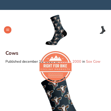
Skip
to
content
Cows
Published
december 11, 2025
at
2000 × 2000
in
Sox Cow