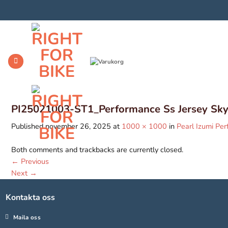
Skip
to
content
PI25021003-ST1_Performance Ss Jersey Sky
Published
november 26, 2025
at
1000 × 1000
in
Pearl Izumi Pe
Both comments and trackbacks are currently closed.
←
Previous
Next
→
Kontakta oss
Maila oss