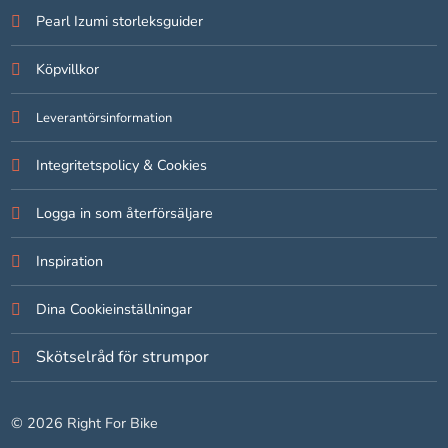
Pearl Izumi storleksguider
Statistik
Köpvillkor
För att vi ska
kunna
förbättra
Leverantörsinformation
hemsidans
funktionalitet
Integritetspolicy & Cookies
och
uppbyggnad,
Logga in som återförsäljare
baserat på
hur hemsidan
används.
Inspiration
Dina Cookieinställningar
Upplevelse
För att vår
Skötselråd för strumpor
hemsida ska
prestera så
bra som
© 2026 Right For Bike
möjligt under
ditt besök.