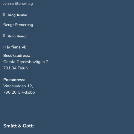
Jennie Stenerhag
Ring Jennie
Bengt Stenerhag
Ring Bengt
Här finns vi:
Besöksadress:
Gamla Grycksbovägen 2,
791 34 Falun
Nödvändiga
Postadress:
Dessa kakor
Vindelvägen 12,
går inte att
790 20 Grycksbo
välja bort.
De behövs
för att
hemsidan
över huvud
taget ska
Smått & Gott:
fungera.