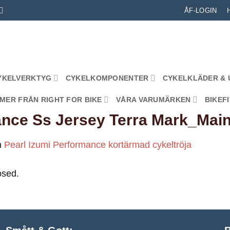
ÅF-LOGIN
YKELVERKTYG
CYKELKOMPONENTER
CYKELKLÄDER & 
MER FRÅN RIGHT FOR BIKE
VÅRA VARUMÄRKEN
BIKEFI
nce Ss Jersey Terra Mark_Mai
n
Pearl Izumi Performance kortärmad cykeltröja
osed.