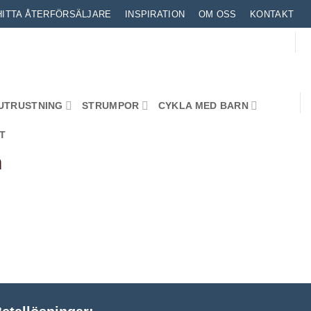
HITTA ÅTERFÖRSÄLJARE
INSPIRATION
OM OSS
KONTAKT
UTRUSTNING
STRUMPOR
CYKLA MED BARN
T
n