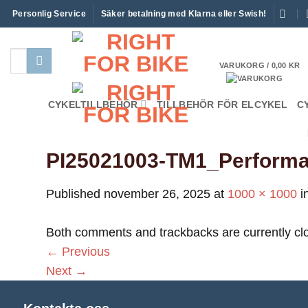
Skip
Personlig Service
Säker betalning med Klarna eller Swish!
to
content
Sök
VARUKORG /
0,00
KR
efter:
CYKELTILLBEHÖR
TILLBEHÖR FÖR ELCYKEL
C
PI25021003-TM1_Performa
Published
november 26, 2025
at
1000 × 1000
i
Both comments and trackbacks are currently cl
←
Previous
Next
→