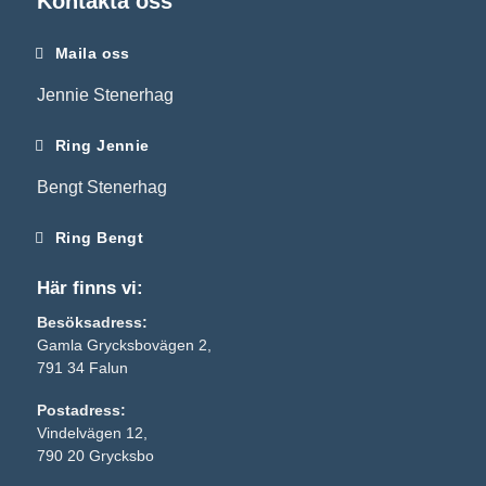
Kontakta oss
Maila oss
Jennie Stenerhag
Ring Jennie
Bengt Stenerhag
Ring Bengt
Här finns vi:
Besöksadress:
Gamla Grycksbovägen 2,
791 34 Falun
Nödvändiga
Postadress:
Dessa kakor
Vindelvägen 12,
går inte att
790 20 Grycksbo
välja bort. De