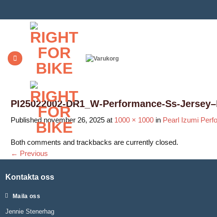
Skip
to
content
PI25022002-DR1_W-Performance-Ss-Jersey–
Published
november 26, 2025
at
1000 × 1000
in
Pearl Izumi Perf
Both comments and trackbacks are currently closed.
←
Previous
Kontakta oss
Maila oss
Jennie Stenerhag