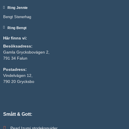
Ring Jennie
Bengt Stenerhag
Ring Bengt
Här finns vi:
Besöksadress:
Gamla Grycksbovägen 2,
791 34 Falun
Postadress:
Nödvändiga
Vindelvägen 12,
Dessa kakor
790 20 Grycksbo
går inte att
välja bort. De
behövs för
att hemsidan
över huvud
taget ska
fungera.
Smått & Gott:
Pearl Izumi storleksguider
Statistik