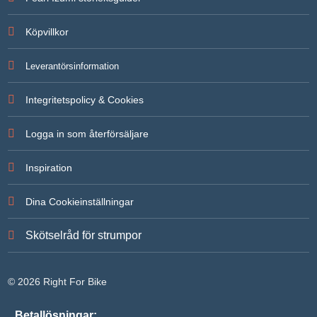
För att vi
ska kunna
Köpvillkor
förbättra
hemsidans
funktionalitet
Leverantörsinformation
och
uppbyggnad,
baserat på
Integritetspolicy & Cookies
hur
hemsidan
används.
Logga in som återförsäljare
Inspiration
Upplevelse
För att vår
hemsida ska
Dina Cookieinställningar
prestera så
bra som
möjligt under
Skötselråd för strumpor
ditt besök.
Om du
nekar de här
kakorna
© 2026 Right For Bike
kommer
viss
funktionalitet
Betallösningar: