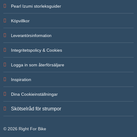
För att vi
Pearl Izumi storleksguider
ska kunna
förbättra
hemsidans
Köpvillkor
funktionalitet
och
uppbyggnad,
Leverantörsinformation
baserat på
hur
hemsidan
Integritetspolicy & Cookies
används.
Logga in som återförsäljare
Upplevelse
För att vår
Inspiration
hemsida ska
prestera så
bra som
Dina Cookieinställningar
möjligt under
ditt besök.
Om du
Skötselråd för strumpor
nekar de här
kakorna
kommer
viss
© 2026 Right For Bike
funktionalitet