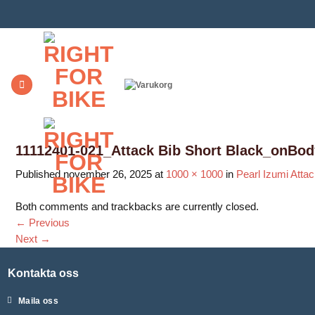
Skip
to
content
11112401-021_Attack Bib Short Black_onBody
Published
november 26, 2025
at
1000 × 1000
in
Pearl Izumi Atta
Both comments and trackbacks are currently closed.
←
Previous
Next
→
Kontakta oss
Maila oss