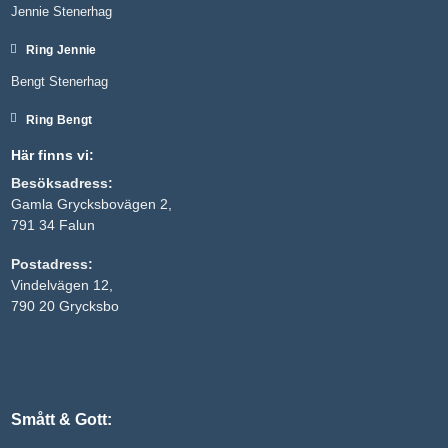
Jennie Stenerhag
Ring Jennie
Bengt Stenerhag
Ring Bengt
Här finns vi:
Besöksadress:
Gamla Grycksbovägen 2,
791 34 Falun
Nödvändiga
Postadress:
Dessa kakor
Vindelvägen 12,
går inte att
välja bort. De
790 20 Grycksbo
behövs för
att hemsidan
över huvud
taget ska
fungera.
Smått & Gott:
Statistik