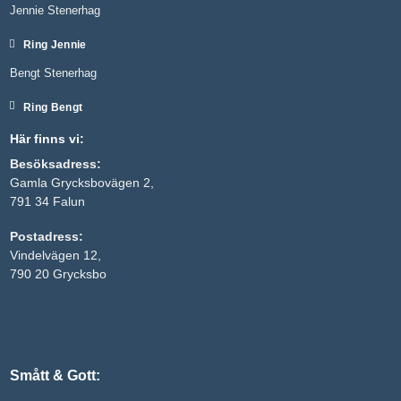
Jennie Stenerhag
Ring Jennie
Bengt Stenerhag
Ring Bengt
Här finns vi:
Besöksadress:
Gamla Grycksbovägen 2,
791 34 Falun
Nödvändiga
Postadress:
Dessa kakor
Vindelvägen 12,
går inte att
välja bort. De
790 20 Grycksbo
behövs för
att hemsidan
över huvud
taget ska
fungera.
Smått & Gott:
Statistik