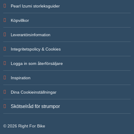
För att vi
Pearl Izumi storleksguider
ska kunna
förbättra
hemsidans
Köpvillkor
funktionalitet
och
uppbyggnad,
Leverantörsinformation
baserat på
hur
hemsidan
Integritetspolicy & Cookies
används.
Logga in som återförsäljare
Upplevelse
För att vår
Inspiration
hemsida ska
prestera så
bra som
Dina Cookieinställningar
möjligt under
ditt besök.
Om du
Skötselråd för strumpor
nekar de här
kakorna
kommer
viss
© 2026 Right For Bike
funktionalitet