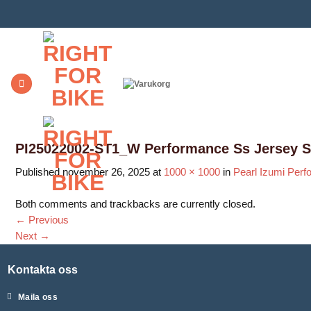
Skip
to
content
PI25022002-ST1_W Performance Ss Jersey Sk
Published
november 26, 2025
at
1000 × 1000
in
Pearl Izumi Perf
Both comments and trackbacks are currently closed.
←
Previous
Next
→
Kontakta oss
Maila oss