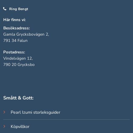
Ring Bengt
Statistik
Här finns vi:
För att vi ska
Besöksadress:
kunna
Gamla Grycksbovägen 2,
förbättra
791 34 Falun
hemsidans
funktionalitet
Postadress:
och
Vindelvägen 12,
uppbyggnad,
790 20 Grycksbo
baserat på
hur hemsidan
används.
Upplevelse
Smått & Gott:
För att vår
hemsida ska
Pearl Izumi storleksguider
prestera så
bra som
Köpvillkor
möjligt under
ditt besök.