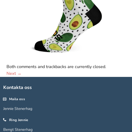
Both comments and trackbacks are currently closed.
Next
→
Nödvändiga
Dessa kakor
Kontakta oss
går inte att
välja bort.
De behövs
Maila oss
för att
Jennie Stenerhag
hemsidan
över huvud
Ring Jennie
taget ska
fungera.
Bengt Stenerhag