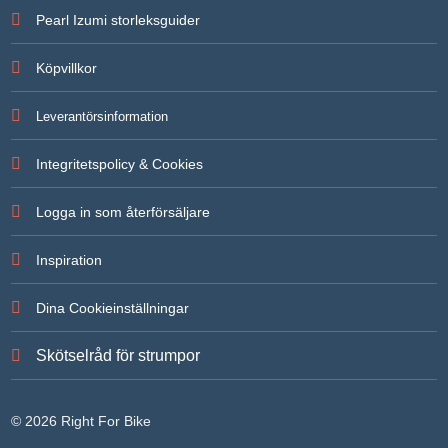
För att vi
Pearl Izumi storleksguider
ska kunna
förbättra
hemsidans
Köpvillkor
funktionalitet
och
uppbyggnad,
Leverantörsinformation
baserat på
hur
hemsidan
Integritetspolicy & Cookies
används.
Logga in som återförsäljare
Upplevelse
För att vår
Inspiration
hemsida ska
prestera så
bra som
Dina Cookieinställningar
möjligt under
ditt besök.
Om du
Skötselråd för strumpor
nekar de här
kakorna
kommer
viss
© 2026 Right For Bike
funktionalitet