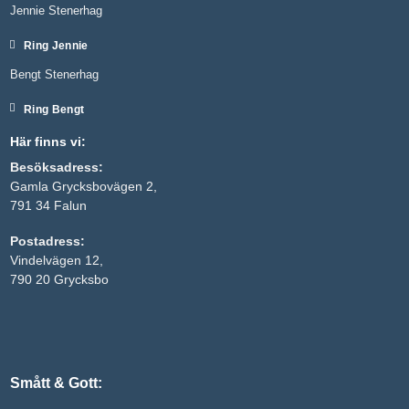
Jennie Stenerhag
Ring Jennie
Bengt Stenerhag
Ring Bengt
Här finns vi:
Besöksadress:
Gamla Grycksbovägen 2,
791 34 Falun
Nödvändiga
Postadress:
Dessa kakor
Vindelvägen 12,
går inte att
välja bort. De
790 20 Grycksbo
behövs för
att hemsidan
över huvud
taget ska
fungera.
Smått & Gott:
Statistik