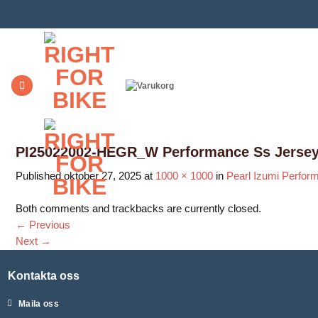
Skip
to
content
PI25022002-HEGR_W Performance Ss Jersey
Published
oktober 27, 2025
at
1000 × 1000
in
Pearl Izumi Perfor
Both comments and trackbacks are currently closed.
←
Previous
Next
→
Kontakta oss
Maila oss