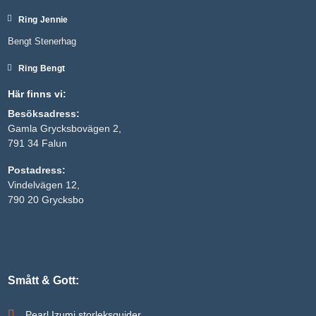
Ring Jennie
Bengt Stenerhag
Ring Bengt
Här finns vi:
Besöksadress:
Gamla Grycksbovägen 2,
791 34 Falun
Postadress:
Nödvändiga
Vindelvägen 12,
Dessa kakor
790 20 Grycksbo
går inte att
välja bort. De
behövs för
att hemsidan
över huvud
taget ska
fungera.
Smått & Gott:
Pearl Izumi storleksguider
Statistik