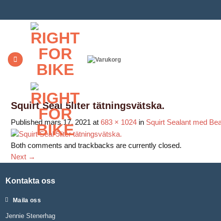
Skip
to
content
Squirt Seal 5liter tätningsvätska.
Published
mars 17, 2021
at
683 × 1024
in
Squirt Sealant med Bea
Both comments and trackbacks are currently closed.
Next
→
Kontakta oss
Maila oss
Jennie Stenerhag