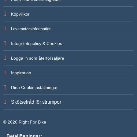
För att vi
ska kunna
Köpvillkor
förbättra
hemsidans
funktionalitet
Leverantörsinformation
och
uppbyggnad,
baserat på
Integritetspolicy & Cookies
hur
hemsidan
används.
Logga in som återförsäljare
Inspiration
Upplevelse
För att vår
hemsida ska
Dina Cookieinställningar
prestera så
bra som
möjligt under
Skötselråd för strumpor
ditt besök.
Om du
nekar de här
kakorna
© 2026 Right For Bike
kommer
viss
funktionalitet
Betallösningar: