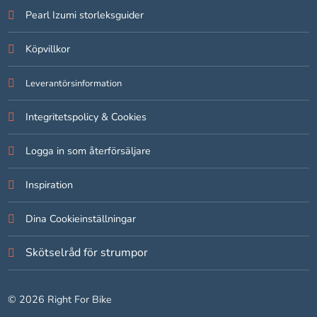
Pearl Izumi storleksguider
Statistik
Köpvillkor
För att vi ska
kunna
förbättra
Leverantörsinformation
hemsidans
funktionalitet
Integritetspolicy & Cookies
och
uppbyggnad,
Logga in som återförsäljare
baserat på
hur hemsidan
används.
Inspiration
Dina Cookieinställningar
Upplevelse
För att vår
Skötselråd för strumpor
hemsida ska
prestera så
bra som
© 2026 Right For Bike
möjligt under
ditt besök.