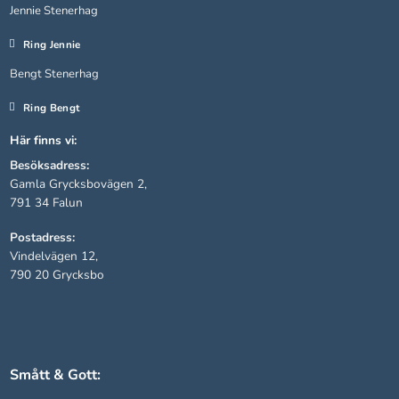
Jennie Stenerhag
Ring Jennie
Bengt Stenerhag
Ring Bengt
Här finns vi:
Besöksadress:
Gamla Grycksbovägen 2,
791 34 Falun
Nödvändiga
Postadress:
Dessa kakor
Vindelvägen 12,
går inte att
790 20 Grycksbo
välja bort.
De behövs
för att
hemsidan
över huvud
taget ska
Smått & Gott:
fungera.