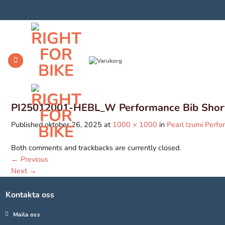
Skip
to
content
PI25012001-HEBL_W Performance Bib Short
Published
oktober 26, 2025
at
1000 × 1000
in
Pearl Izumi Perf
Both comments and trackbacks are currently closed.
←
Previous
Next
→
Kontakta oss
Maila oss