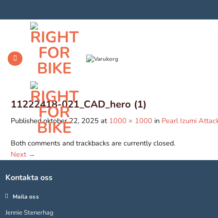
Skip
to
content
11222418-021_CAD_hero (1)
Published
oktober 22, 2025
at
1000 × 1000
in
Pearl Izumi Attac
Both comments and trackbacks are currently closed.
Next
→
Kontakta oss
Maila oss
Jennie Stenerhag