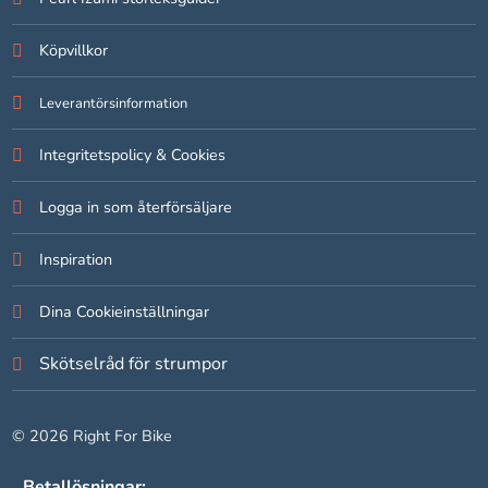
Köpvillkor
Statistik
För att vi ska
Leverantörsinformation
kunna
förbättra
hemsidans
Integritetspolicy & Cookies
funktionalitet
och
Logga in som återförsäljare
uppbyggnad,
baserat på
Inspiration
hur hemsidan
används.
Dina Cookieinställningar
Upplevelse
Skötselråd för strumpor
För att vår
hemsida ska
prestera så
© 2026 Right For Bike
bra som
möjligt under
Betallösningar:
ditt besök.