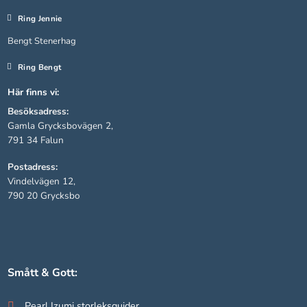
Ring Jennie
Bengt Stenerhag
Ring Bengt
Här finns vi:
Besöksadress:
Gamla Grycksbovägen 2,
791 34 Falun
Postadress:
Nödvändiga
Vindelvägen 12,
Dessa kakor
790 20 Grycksbo
går inte att
välja bort.
De behövs
för att
hemsidan
Smått & Gott:
över huvud
taget ska
fungera.
Pearl Izumi storleksguider