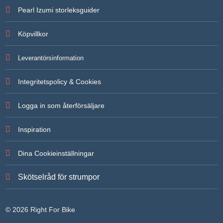
För att vi
Pearl Izumi storleksguider
ska kunna
förbättra
hemsidans
Köpvillkor
funktionalitet
och
uppbyggnad,
Leverantörsinformation
baserat på
hur
hemsidan
Integritetspolicy & Cookies
används.
Logga in som återförsäljare
Upplevelse
För att vår
Inspiration
hemsida ska
prestera så
bra som
Dina Cookieinställningar
möjligt under
ditt besök.
Om du
Skötselråd för strumpor
nekar de här
kakorna
kommer
viss
© 2026 Right For Bike
funktionalitet