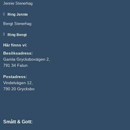
Jennie Stenerhag
Ring Jennie
Bengt Stenerhag
Ring Bengt
Här finns vi:
Besöksadress:
Gamla Grycksbovägen 2,
791 34 Falun
Nödvändiga
Postadress:
Dessa kakor
Vindelvägen 12,
går inte att
välja bort. De
790 20 Grycksbo
behövs för
att hemsidan
över huvud
taget ska
fungera.
Smått & Gott:
Statistik