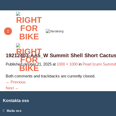
Skip
to
content
19212403-AA5_W Summit Shell Short Cactus
Published
oktober 21, 2025
at
1000 × 1000
in
Pearl Izumi Summit
Both comments and trackbacks are currently closed.
←
Previous
Next
→
Kontakta oss
Maila oss