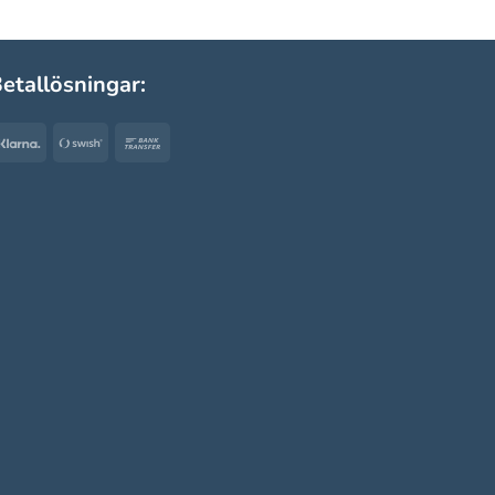
etallösningar:
Klarna
Swish
Bank
(SE)
Transfer