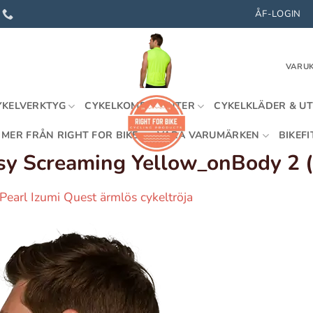
ÅF-LOGIN
VARUK
YKELVERKTYG
CYKELKOMPONENTER
CYKELKLÄDER & U
MER FRÅN RIGHT FOR BIKE
VÅRA VARUMÄRKEN
BIKEFI
sy Screaming Yellow_onBody 2 (
Pearl Izumi Quest ärmlös cykeltröja