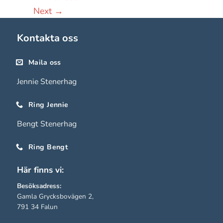
hemsidan
Next
→
används.
Kontakta oss
Upplevelse
För att vår
Maila oss
hemsida ska
Jennie Stenerhag
prestera så
bra som
Ring Jennie
möjligt under
ditt besök.
Bengt Stenerhag
Om du nekar
de här
Ring Bengt
kakorna
Här finns vi:
kommer viss
funktionalitet
Besöksadress:
att försvinna
Gamla Grycksbovägen 2,
från
791 34 Falun
hemsidan.