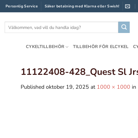
Skip
Personlig Service
Säker betalning med Klarna eller Swish!
to
content
Sök
efter:
CYKELTILLBEHÖR
TILLBEHÖR FÖR ELCYKEL
C
11122408-428_Quest Sl Jr
Published
oktober 19, 2025
at
1000 × 1000
in