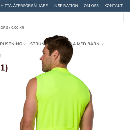
HITTA ÅTERFÖRSÄLJARE
INSPIRATION
OM OSS
KONTAKT
ORG /
0,00
KR
TRUSTNING
STRUMPOR
CYKLA MED BARN
T
1)