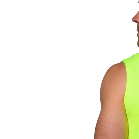
Nödvändiga
Dessa kakor
går inte att
välja bort.