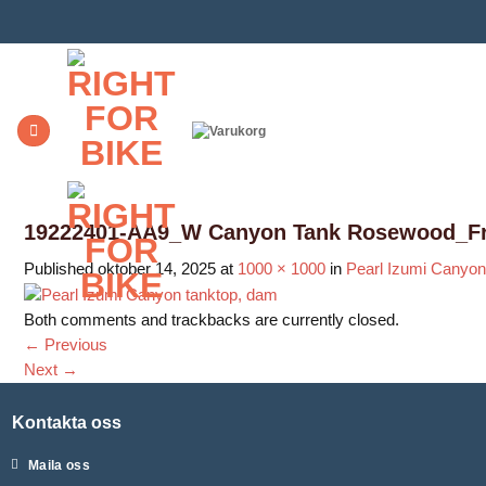
Skip
to
content
19222401-AA9_W Canyon Tank Rosewood_Fro
Published
oktober 14, 2025
at
1000 × 1000
in
Pearl Izumi Canyon
Both comments and trackbacks are currently closed.
←
Previous
Next
→
Kontakta oss
Maila oss