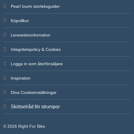
För att vi
Pearl Izumi storleksguider
ska kunna
förbättra
hemsidans
Köpvillkor
funktionalitet
och
uppbyggnad,
Leverantörsinformation
baserat på
hur
hemsidan
Integritetspolicy & Cookies
används.
Logga in som återförsäljare
Upplevelse
För att vår
Inspiration
hemsida ska
prestera så
bra som
Dina Cookieinställningar
möjligt under
ditt besök.
Om du
Skötselråd för strumpor
nekar de här
kakorna
kommer
viss
© 2026 Right For Bike
funktionalitet