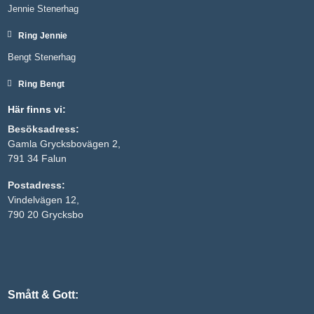
Jennie Stenerhag
Ring Jennie
Bengt Stenerhag
Ring Bengt
Här finns vi:
Besöksadress:
Gamla Grycksbovägen 2,
791 34 Falun
Nödvändiga
Postadress:
Dessa kakor
Vindelvägen 12,
går inte att
välja bort. De
790 20 Grycksbo
behövs för
att hemsidan
över huvud
taget ska
fungera.
Smått & Gott:
Statistik