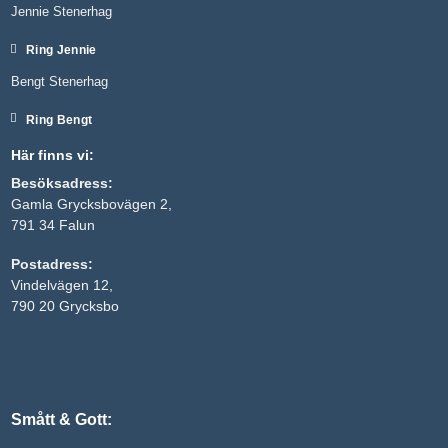
Jennie Stenerhag
Ring Jennie
Bengt Stenerhag
Ring Bengt
Här finns vi:
Besöksadress:
Gamla Grycksbovägen 2,
791 34 Falun
Nödvändiga
Postadress:
Dessa kakor
Vindelvägen 12,
går inte att
välja bort. De
790 20 Grycksbo
behövs för
att hemsidan
över huvud
taget ska
fungera.
Smått & Gott:
Statistik