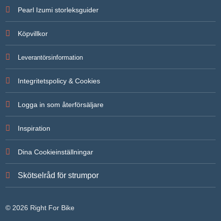
För att vi
Pearl Izumi storleksguider
ska kunna
förbättra
hemsidans
Köpvillkor
funktionalitet
och
uppbyggnad,
Leverantörsinformation
baserat på
hur
hemsidan
Integritetspolicy & Cookies
används.
Logga in som återförsäljare
Upplevelse
För att vår
Inspiration
hemsida ska
prestera så
bra som
Dina Cookieinställningar
möjligt under
ditt besök.
Om du
Skötselråd för strumpor
nekar de här
kakorna
kommer
viss
© 2026 Right For Bike
funktionalitet