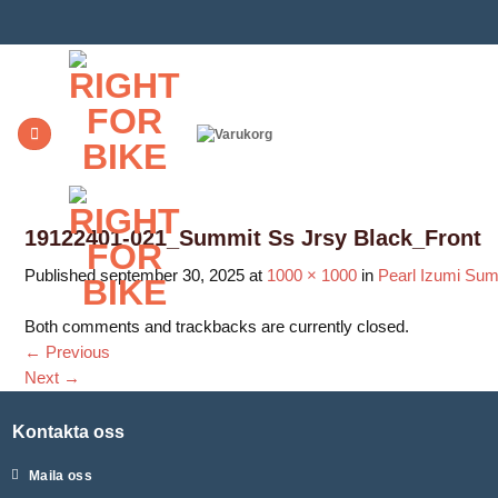
Skip
to
content
19122401-021_Summit Ss Jrsy Black_Front
Published
september 30, 2025
at
1000 × 1000
in
Pearl Izumi Sum
Both comments and trackbacks are currently closed.
←
Previous
Next
→
Kontakta oss
Maila oss