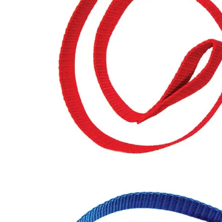
Nödvändiga
Dessa kakor
går inte att
välja bort.