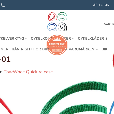
ÅF-LOGIN
VARUK
YKELVERKTYG
CYKELKOMPONENTER
CYKELKLÄDER & U
MER FRÅN RIGHT FOR BIKE
VÅRA VARUMÄRKEN
BIKEFI
-01
in
TowWhee Quick release