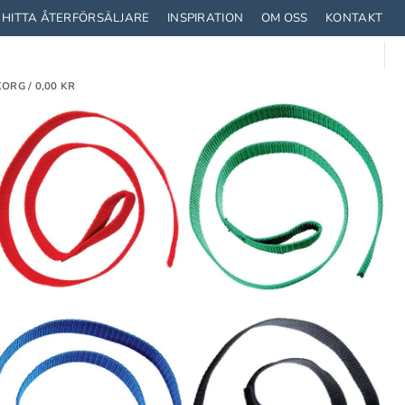
HITTA ÅTERFÖRSÄLJARE
INSPIRATION
OM OSS
KONTAKT
ORG /
0,00
KR
TRUSTNING
STRUMPOR
CYKLA MED BARN
T