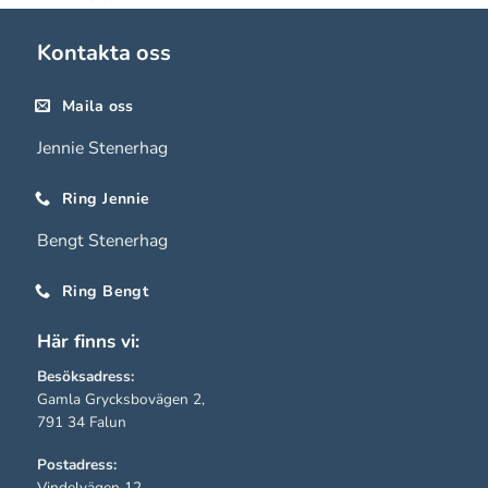
hemsidan
används.
Kontakta oss
Maila oss
Upplevelse
För att vår
Jennie Stenerhag
hemsida ska
prestera så
Ring Jennie
bra som
Bengt Stenerhag
möjligt under
ditt besök.
Ring Bengt
Om du nekar
de här
Här finns vi:
kakorna
kommer viss
Besöksadress:
funktionalitet
Gamla Grycksbovägen 2,
791 34 Falun
att försvinna
från
Postadress:
hemsidan.
Vindelvägen 12,