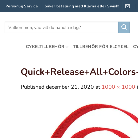
Skip
Personlig Service
Säker betalning med Klarna eller Swish!
to
content
Sök
efter:
CYKELTILLBEHÖR
TILLBEHÖR FÖR ELCYKEL
C
Quick+Release+All+Colors
Published
december 21, 2020
at
1000 × 1000