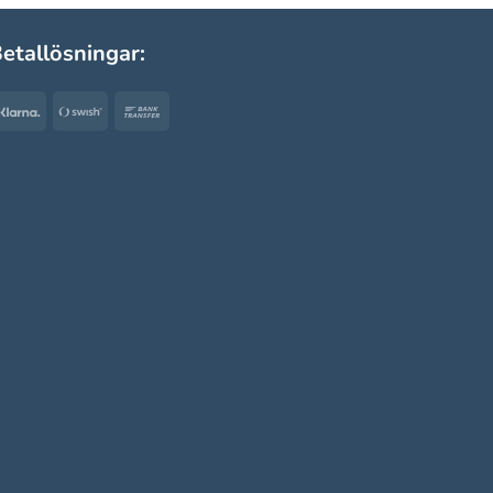
etallösningar:
Klarna
Swish
Bank
(SE)
Transfer