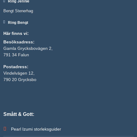
Ring Jennie
Bengt Stenerhag
Ring Bengt
Här finns vi:
Besöksadress:
Gamla Grycksbovägen 2,
791 34 Falun
Postadress:
Vindelvägen 12,
Nödvändiga
790 20 Grycksbo
Dessa kakor
går inte att
välja bort. De
behövs för
att hemsidan
över huvud
taget ska
Smått & Gott:
fungera.
Pearl Izumi storleksguider
Statistik