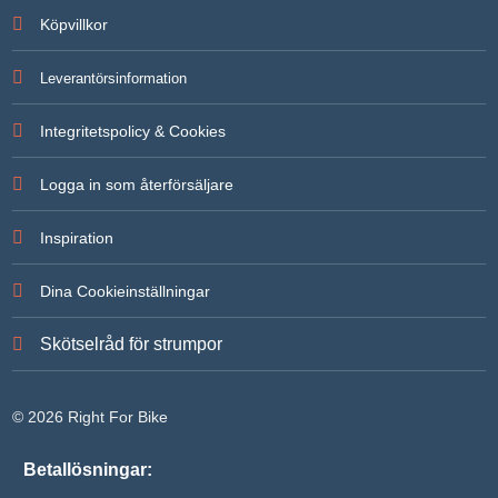
För att vi
Köpvillkor
ska kunna
förbättra
hemsidans
Leverantörsinformation
funktionalitet
och
uppbyggnad,
Integritetspolicy & Cookies
baserat på
hur
hemsidan
Logga in som återförsäljare
används.
Inspiration
Upplevelse
För att vår
Dina Cookieinställningar
hemsida ska
prestera så
bra som
Skötselråd för strumpor
möjligt under
ditt besök.
Om du
nekar de här
© 2026 Right For Bike
kakorna
kommer
viss
Betallösningar:
funktionalitet