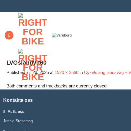
Skip
to
content
LVGslangvit60
Published
juli 29, 2025
at
1920 × 2560
in
Cykelslang landsväg – 
Both comments and trackbacks are currently closed.
Kontakta oss
Maila oss
Jennie Stenerhag