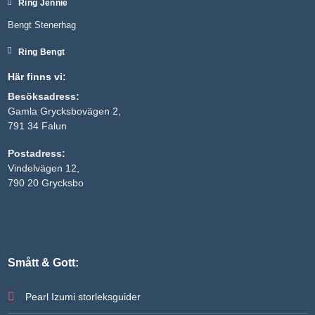
Ring Jennie
Bengt Stenerhag
Ring Bengt
Här finns vi:
Besöksadress:
Gamla Grycksbovägen 2,
791 34 Falun
Postadress:
Vindelvägen 12,
Nödvändiga
790 20 Grycksbo
Dessa kakor
går inte att
välja bort. De
behövs för
att hemsidan
över huvud
taget ska
Smått & Gott:
fungera.
Pearl Izumi storleksguider
Statistik