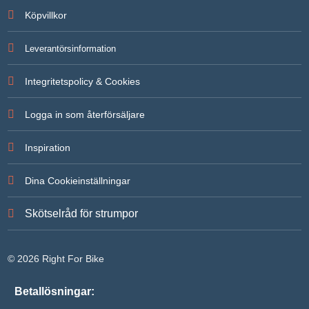
För att vi
Köpvillkor
ska kunna
förbättra
hemsidans
Leverantörsinformation
funktionalitet
och
uppbyggnad,
Integritetspolicy & Cookies
baserat på
hur
hemsidan
Logga in som återförsäljare
används.
Inspiration
Upplevelse
För att vår
Dina Cookieinställningar
hemsida ska
prestera så
bra som
Skötselråd för strumpor
möjligt under
ditt besök.
Om du
nekar de här
© 2026 Right For Bike
kakorna
kommer
viss
Betallösningar:
funktionalitet