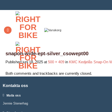
Skip
to
content
snapon-wide-ept-silver_csowept00
Published
juni 18, 2025
at
500 × 409
in
KMC Kedjelås Snap-On 
Both comments and trackbacks are currently closed.
Kontakta oss
Maila oss
Jennie Stenerhag