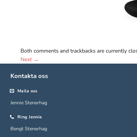
hemsidan
används.
Upplevelse
För att vår
hemsida ska
Both comments and trackbacks are currently clo
prestera så
Next
→
bra som
möjligt under
Kontakta oss
ditt besök.
Om du nekar
de här
Maila oss
kakorna
Jennie Stenerhag
kommer viss
funktionalitet
Ring Jennie
att försvinna
från
Bengt Stenerhag
hemsidan.