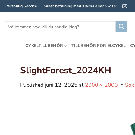
Skip
Personlig Service
Säker betalning med Klarna eller Swish!
to
content
Sök
efter:
CYKELTILLBEHÖR
TILLBEHÖR FÖR ELCYKEL
C
SlightForest_2024KH
Published
juni 12, 2025
at
2000 × 2000
in
Sox 