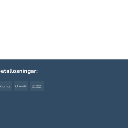
etallösningar:
Klarna
Swish
Bank
(SE)
Transfer