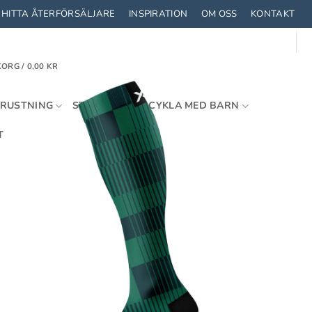
HITTA ÅTERFÖRSÄLJARE
INSPIRATION
OM OSS
KONTAKT
ORG /
0,00
KR
TRUSTNING
STRUMPOR
CYKLA MED BARN
T