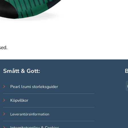
sed.
Smått & Gott:
B
Pearl Izumi storleksguider
Köpvillkor
Leverantörsinformation
Integritetspolicy & Cookies