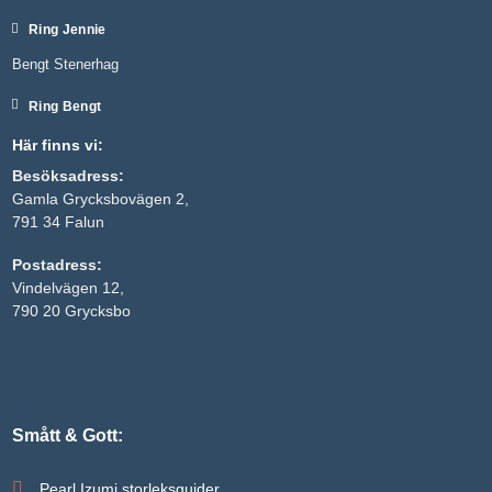
Ring Jennie
Bengt Stenerhag
Ring Bengt
Här finns vi:
Besöksadress:
Gamla Grycksbovägen 2,
791 34 Falun
Postadress:
Nödvändiga
Vindelvägen 12,
Dessa kakor
790 20 Grycksbo
går inte att
välja bort. De
behövs för
att hemsidan
över huvud
taget ska
fungera.
Smått & Gott:
Pearl Izumi storleksguider
Statistik