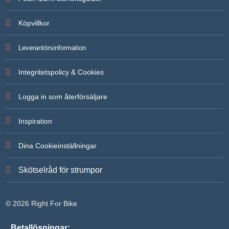
För att vi
ska kunna
Köpvillkor
förbättra
hemsidans
funktionalitet
Leverantörsinformation
och
uppbyggnad,
baserat på
Integritetspolicy & Cookies
hur
hemsidan
används.
Logga in som återförsäljare
Inspiration
Upplevelse
För att vår
hemsida ska
Dina Cookieinställningar
prestera så
bra som
möjligt under
Skötselråd för strumpor
ditt besök.
Om du
nekar de här
kakorna
© 2026 Right For Bike
kommer
viss
funktionalitet
Betallösningar: