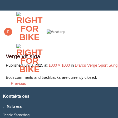
Skip
to
content
Verge vit sida
Published
juni 9, 2025
at
1000 × 1000
in
D’arcs Verge Sport Sung
Both comments and trackbacks are currently closed.
←
Previous
Kontakta oss
Maila oss
Jennie Stenerhag