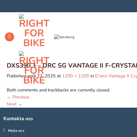
Skip
to
content
DXS390.3 – DRC SG VANTAGE II F-CRYST
Published
april 22, 2025
at
1200 × 1200
in
D’arcs Vantage II Cry
Both comments and trackbacks are currently closed.
←
Previous
Next
→
Kontakta oss
Maila oss