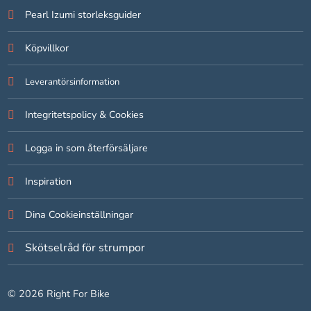
Pearl Izumi storleksguider
Statistik
Köpvillkor
För att vi ska
kunna
förbättra
Leverantörsinformation
hemsidans
funktionalitet
Integritetspolicy & Cookies
och
uppbyggnad,
Logga in som återförsäljare
baserat på
hur hemsidan
används.
Inspiration
Dina Cookieinställningar
Upplevelse
För att vår
Skötselråd för strumpor
hemsida ska
prestera så
bra som
© 2026 Right For Bike
möjligt under
ditt besök.