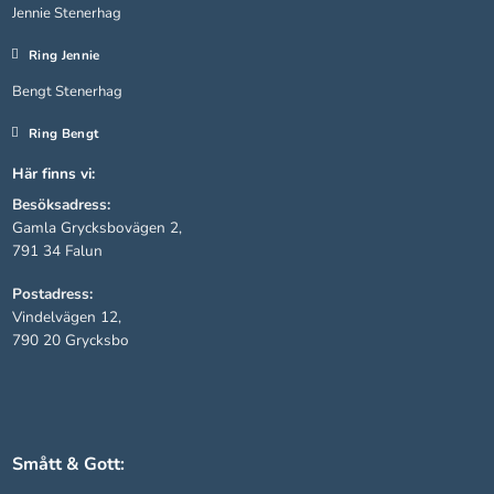
Jennie Stenerhag
Ring Jennie
Bengt Stenerhag
Ring Bengt
Här finns vi:
Besöksadress:
Gamla Grycksbovägen 2,
791 34 Falun
Nödvändiga
Postadress:
Dessa kakor
Vindelvägen 12,
går inte att
790 20 Grycksbo
välja bort.
De behövs
för att
hemsidan
över huvud
taget ska
Smått & Gott:
fungera.