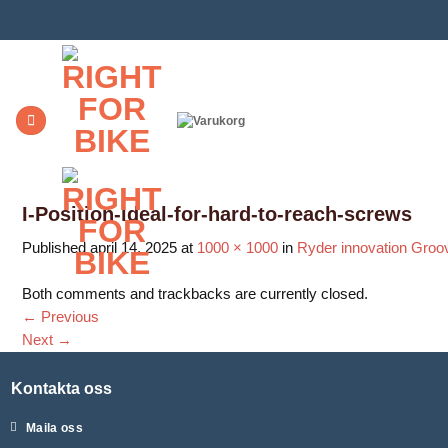
Skip
to
content
I-Position-ideal-for-hard-to-reach-screws
Published
april 14, 2025
at
1000 × 1000
in
Ryder innovation Groo
Both comments and trackbacks are currently closed.
←
Previous
Next
→
Kontakta oss
Maila oss