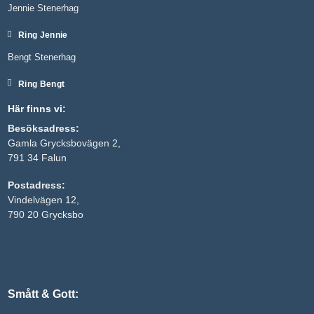
Jennie Stenerhag
Ring Jennie
Bengt Stenerhag
Ring Bengt
Här finns vi:
Besöksadress:
Gamla Grycksbovägen 2,
791 34 Falun
Nödvändiga
Postadress:
Dessa kakor
Vindelvägen 12,
går inte att
välja bort. De
790 20 Grycksbo
behövs för
att hemsidan
över huvud
taget ska
fungera.
Smått & Gott:
Statistik