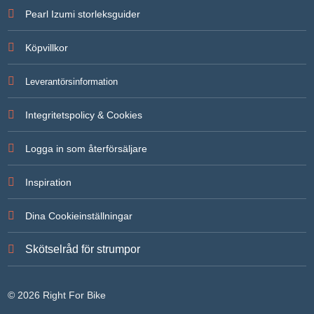
För att vi
Pearl Izumi storleksguider
ska kunna
förbättra
hemsidans
Köpvillkor
funktionalitet
och
uppbyggnad,
Leverantörsinformation
baserat på
hur
hemsidan
Integritetspolicy & Cookies
används.
Logga in som återförsäljare
Upplevelse
För att vår
Inspiration
hemsida ska
prestera så
bra som
Dina Cookieinställningar
möjligt under
ditt besök.
Om du
Skötselråd för strumpor
nekar de här
kakorna
kommer
viss
© 2026 Right For Bike
funktionalitet