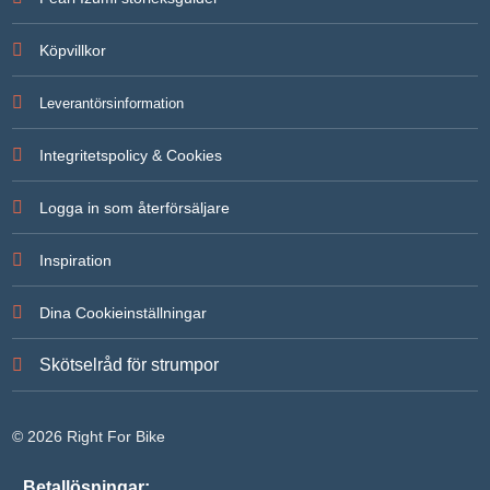
För att vi
ska kunna
Köpvillkor
förbättra
hemsidans
funktionalitet
Leverantörsinformation
och
uppbyggnad,
baserat på
Integritetspolicy & Cookies
hur
hemsidan
används.
Logga in som återförsäljare
Inspiration
Upplevelse
För att vår
hemsida ska
Dina Cookieinställningar
prestera så
bra som
möjligt under
Skötselråd för strumpor
ditt besök.
Om du
nekar de här
kakorna
© 2026 Right For Bike
kommer
viss
funktionalitet
Betallösningar: