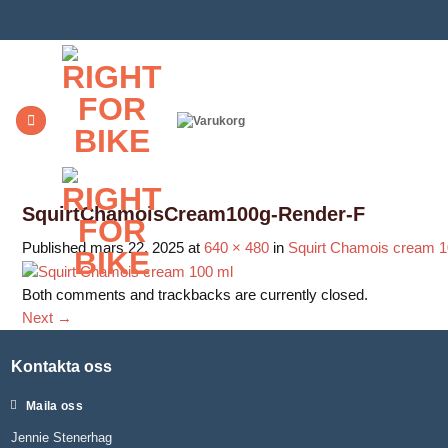
Skip
to
content
SquirtChamoisCream100g-Render-F
Published
mars 22, 2025
at
640 × 480
in
Squirt Chamois cream 1
Both comments and trackbacks are currently closed.
Next
→
Kontakta oss
Maila oss
Jennie Stenerhag