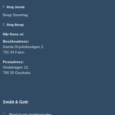
Ring Jennie
Bengt Stenerhag
Ring Bengt
Här finns vi:
Besöksadress:
Gamla Grycksbovägen 2,
791 34 Falun
Postadress:
Nödvändiga
Vindelvägen 12,
Dessa kakor
790 20 Grycksbo
går inte att
välja bort. De
behövs för
att hemsidan
över huvud
taget ska
fungera.
Smått & Gott:
Pearl Izumi storleksguider
Statistik