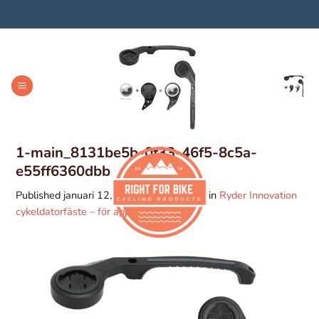
Skip
to
content
1-main_8131be5b-0f33-46f5-8c5a-
e55ff6360dbb
Published
januari 12, 2025
at
600 × 600
in
Ryder Innovation
cykeldatorfäste – för apple tag