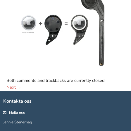
Nödvändiga
Both comments and trackbacks are currently closed.
Dessa kakor
går inte att
Next
→
välja bort.
De behövs
Kontakta oss
för att
hemsidan
Maila oss
över huvud
taget ska
Jennie Stenerhag
fungera.