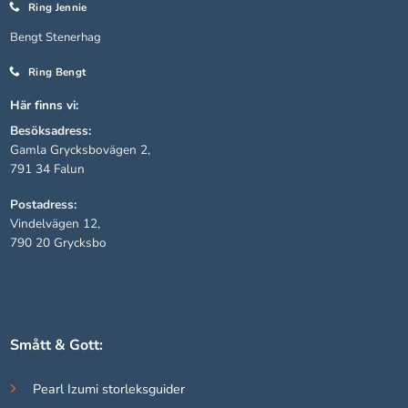
Ring Jennie
Bengt Stenerhag
Statistik
För att vi ska
Ring Bengt
kunna
Här finns vi:
förbättra
hemsidans
Besöksadress:
funktionalitet
Gamla Grycksbovägen 2,
och
791 34 Falun
uppbyggnad,
baserat på
Postadress:
hur hemsidan
Vindelvägen 12,
används.
790 20 Grycksbo
Upplevelse
För att vår
hemsida ska
Smått & Gott:
prestera så
bra som
Pearl Izumi storleksguider
möjligt under
ditt besök.