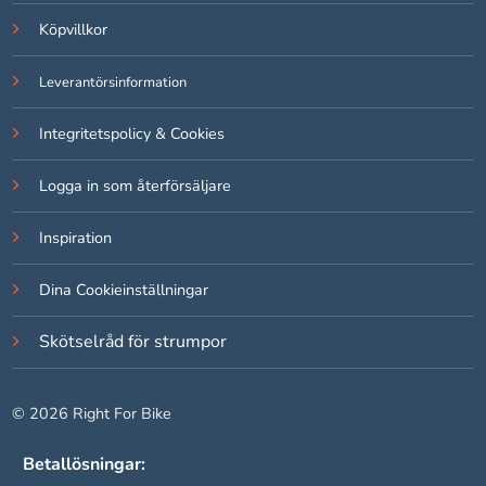
Om du nekar
Köpvillkor
de här
kakorna
Leverantörsinformation
kommer viss
funktionalitet
att försvinna
Integritetspolicy & Cookies
från
hemsidan.
Logga in som återförsäljare
Inspiration
Marknadsföring
Genom att dela
Dina Cookieinställningar
med dig av dina
intressen och ditt
beteende när du
Skötselråd för strumpor
surfar ökar du
chansen att få se
personligt
© 2026 Right For Bike
anpassat
innehåll och
Betallösningar:
erbjudanden.