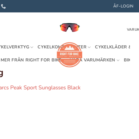
ÅF-LOGIN
VARUK
YKELVERKTYG
CYKELKOMPONENTER
CYKELKLÄDER & U
MER FRÅN RIGHT FOR BIKE
VÅRA VARUMÄRKEN
BIKEFI
g
arcs Peak Sport Sunglasses Black