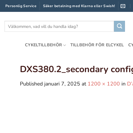
Skip
Personlig Service
Säker betalning med Klarna eller Swish!
to
content
Sök
efter:
CYKELTILLBEHÖR
TILLBEHÖR FÖR ELCYKEL
C
DXS380.2_secondary confi
Published
januari 7, 2025
at
1200 × 1200
in
D’