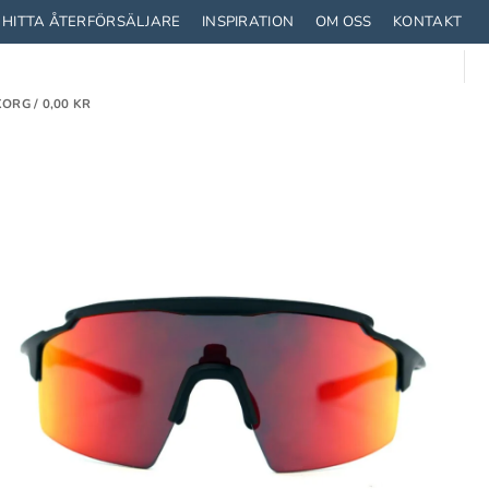
HITTA ÅTERFÖRSÄLJARE
INSPIRATION
OM OSS
KONTAKT
ORG /
0,00
KR
TRUSTNING
STRUMPOR
CYKLA MED BARN
T