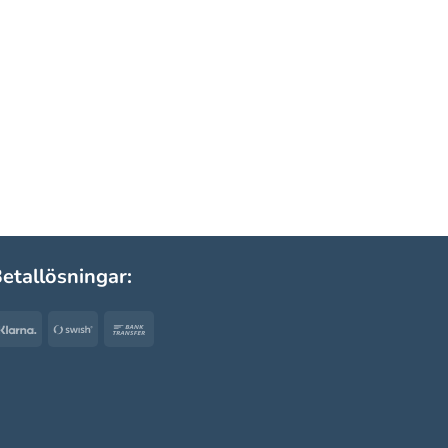
etallösningar:
Klarna
Swish
Bank
(SE)
Transfer