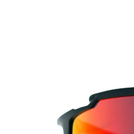
Nödvändiga
Dessa kakor
går inte att
välja bort.