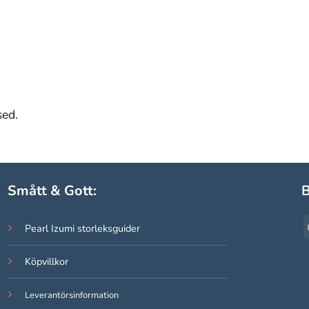
sed.
Smått & Gott:
B
Pearl Izumi storleksguider
Köpvillkor
Leverantörsinformation