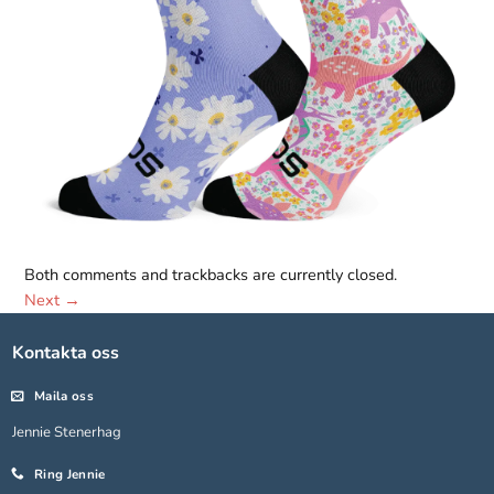
Both comments and trackbacks are currently closed.
Nödvändiga
Next
→
Dessa kakor
går inte att
välja bort.
Kontakta oss
De behövs
för att
Maila oss
hemsidan
Jennie Stenerhag
över huvud
taget ska
Ring Jennie
fungera.