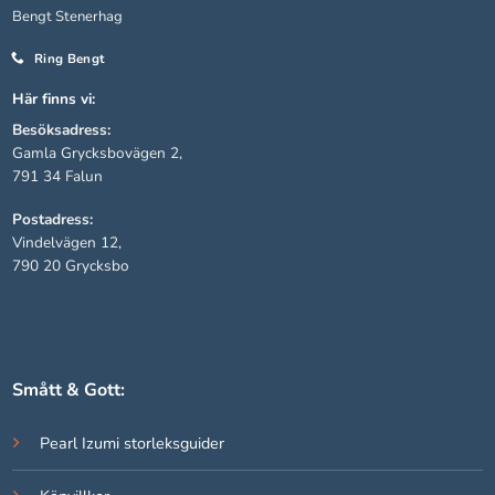
Bengt Stenerhag
Ring Bengt
Statistik
För att vi ska
Här finns vi:
kunna
Besöksadress:
förbättra
hemsidans
Gamla Grycksbovägen 2,
funktionalitet
791 34 Falun
och
Postadress:
uppbyggnad,
baserat på
Vindelvägen 12,
hur hemsidan
790 20 Grycksbo
används.
Upplevelse
För att vår
Smått & Gott:
hemsida ska
prestera så
Pearl Izumi storleksguider
bra som
möjligt under
ditt besök.