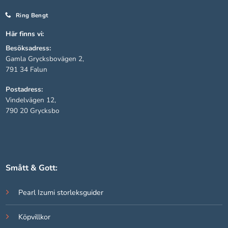
Ring Bengt
Statistik
Här finns vi:
För att vi ska
Besöksadress:
kunna
Gamla Grycksbovägen 2,
förbättra
791 34 Falun
hemsidans
funktionalitet
Postadress:
och
Vindelvägen 12,
uppbyggnad,
790 20 Grycksbo
baserat på
hur hemsidan
används.
Upplevelse
Smått & Gott:
För att vår
hemsida ska
Pearl Izumi storleksguider
prestera så
bra som
Köpvillkor
möjligt under
ditt besök.