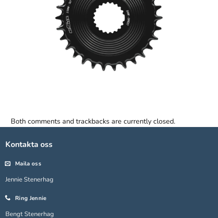
Both comments and trackbacks are currently closed.
Nödvändiga
Dessa kakor
Kontakta oss
går inte att
välja bort.
De behövs
Maila oss
för att
Jennie Stenerhag
hemsidan
över huvud
Ring Jennie
taget ska
fungera.
Bengt Stenerhag