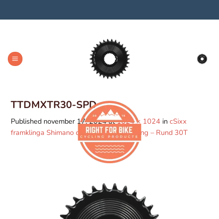
Skip
to
content
TTDMXTR30-SPD
Published
november 17, 2024
at
1024 × 1024
in
cSixx
framklinga Shimano direct mount speedring – Rund 30T