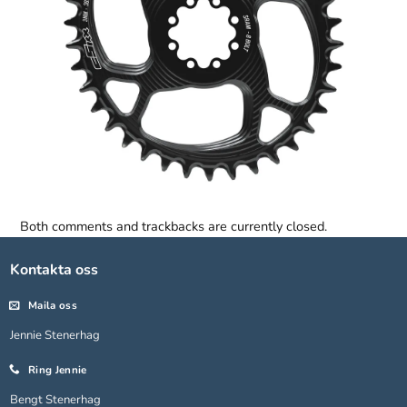
Both comments and trackbacks are currently closed.
Nödvändiga
Dessa kakor
Kontakta oss
går inte att
välja bort.
De behövs
Maila oss
för att
Jennie Stenerhag
hemsidan
över huvud
Ring Jennie
taget ska
fungera.
Bengt Stenerhag