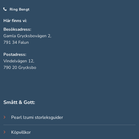
Ring Bengt
Statistik
Här finns vi:
För att vi ska
Besöksadress:
kunna
Gamla Grycksbovägen 2,
förbättra
791 34 Falun
hemsidans
funktionalitet
Postadress:
och
Vindelvägen 12,
uppbyggnad,
790 20 Grycksbo
baserat på
hur hemsidan
används.
Upplevelse
Smått & Gott:
För att vår
hemsida ska
Pearl Izumi storleksguider
prestera så
bra som
Köpvillkor
möjligt under
ditt besök.