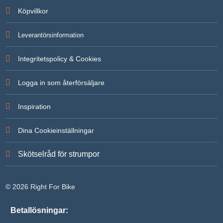
För att vi
Köpvillkor
ska kunna
förbättra
hemsidans
Leverantörsinformation
funktionalitet
och
uppbyggnad,
Integritetspolicy & Cookies
baserat på
hur
hemsidan
Logga in som återförsäljare
används.
Inspiration
Upplevelse
För att vår
Dina Cookieinställningar
hemsida ska
prestera så
bra som
Skötselråd för strumpor
möjligt under
ditt besök.
Om du
nekar de här
© 2026 Right For Bike
kakorna
kommer
viss
Betallösningar:
funktionalitet