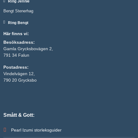
Ring Jennie
Bengt Stenerhag
Ring Bengt
Här finns vi:
Besöksadress:
Gamla Grycksbovägen 2,
791 34 Falun
Postadress:
Vindelvägen 12,
Nödvändiga
790 20 Grycksbo
Dessa kakor
går inte att
välja bort. De
behövs för
att hemsidan
över huvud
taget ska
Smått & Gott:
fungera.
Pearl Izumi storleksguider
Statistik