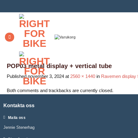
Skip
to
content
POP03 metal display + vertical tube
Published
november 3, 2024
at
2560 × 1440
in
Ravemen display 
Both comments and trackbacks are currently closed.
Kontakta oss
Maila oss
Jennie Stenerhag