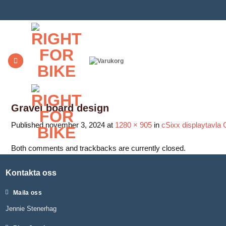
Skip
to
content
Gravel board design
Published
november 3, 2024
at
1280 × 905
in
cSixx displaytavla 
Both comments and trackbacks are currently closed.
Kontakta oss
Maila oss
Jennie Stenerhag