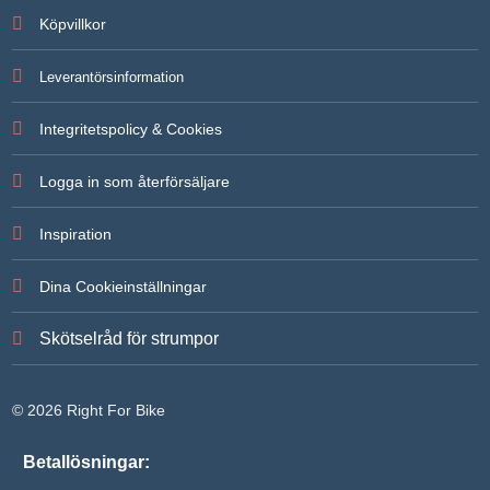
För att vi
Köpvillkor
ska kunna
förbättra
hemsidans
Leverantörsinformation
funktionalitet
och
uppbyggnad,
Integritetspolicy & Cookies
baserat på
hur
hemsidan
Logga in som återförsäljare
används.
Inspiration
Upplevelse
För att vår
Dina Cookieinställningar
hemsida ska
prestera så
bra som
Skötselråd för strumpor
möjligt under
ditt besök.
Om du
nekar de här
© 2026 Right For Bike
kakorna
kommer
viss
Betallösningar:
funktionalitet