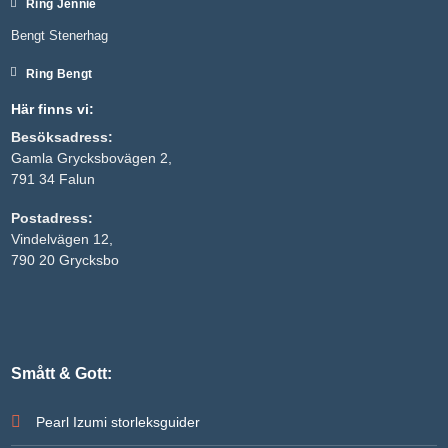
Ring Jennie
Bengt Stenerhag
Ring Bengt
Här finns vi:
Besöksadress:
Gamla Grycksbovägen 2,
791 34 Falun
Postadress:
Vindelvägen 12,
Nödvändiga
790 20 Grycksbo
Dessa kakor
går inte att
välja bort. De
behövs för
att hemsidan
över huvud
taget ska
Smått & Gott:
fungera.
Pearl Izumi storleksguider
Statistik