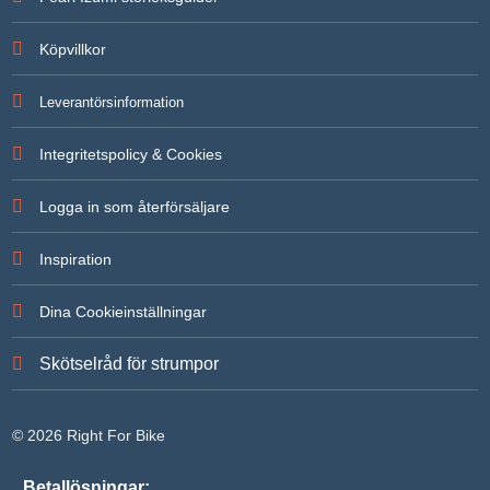
För att vi
ska kunna
Köpvillkor
förbättra
hemsidans
funktionalitet
Leverantörsinformation
och
uppbyggnad,
baserat på
Integritetspolicy & Cookies
hur
hemsidan
används.
Logga in som återförsäljare
Inspiration
Upplevelse
För att vår
hemsida ska
Dina Cookieinställningar
prestera så
bra som
möjligt under
Skötselråd för strumpor
ditt besök.
Om du
nekar de här
kakorna
© 2026 Right For Bike
kommer
viss
funktionalitet
Betallösningar: