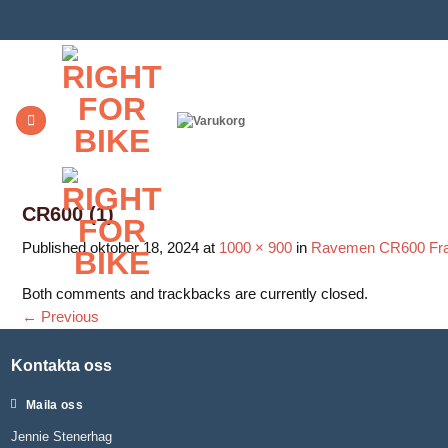
Skip
to
content
CR600 (1)
Published
oktober 18, 2024
at
1000 × 900
in
Ravemen CR600 Fr
Both comments and trackbacks are currently closed.
←
Previous
Kontakta oss
Maila oss
Jennie Stenerhag