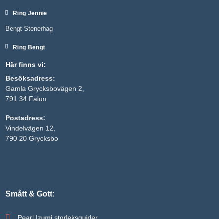
Ring Jennie
Bengt Stenerhag
Ring Bengt
Här finns vi:
Besöksadress:
Gamla Grycksbovägen 2,
791 34 Falun
Postadress:
Nödvändiga
Vindelvägen 12,
Dessa kakor
790 20 Grycksbo
går inte att
välja bort. De
behövs för
att hemsidan
över huvud
taget ska
fungera.
Smått & Gott:
Pearl Izumi storleksguider
Statistik