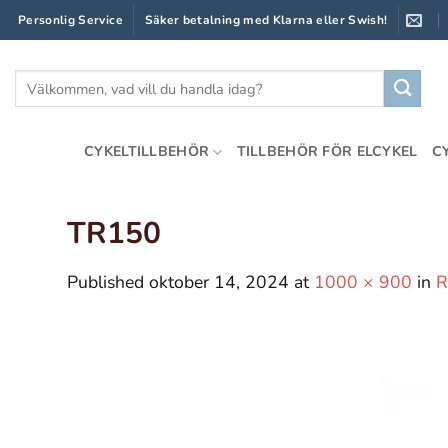
Skip
Personlig Service
Säker betalning med Klarna eller Swish!
to
content
Sök
efter:
CYKELTILLBEHÖR
TILLBEHÖR FÖR ELCYKEL
C
TR150
Published
oktober 14, 2024
at
1000 × 900
in
R