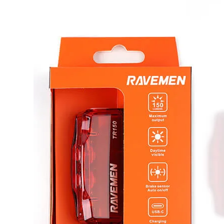
Nödvändiga
Dessa kakor
går inte att
välja bort.