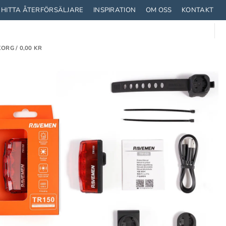
HITTA ÅTERFÖRSÄLJARE
INSPIRATION
OM OSS
KONTAKT
ORG /
0,00
KR
TRUSTNING
STRUMPOR
CYKLA MED BARN
T