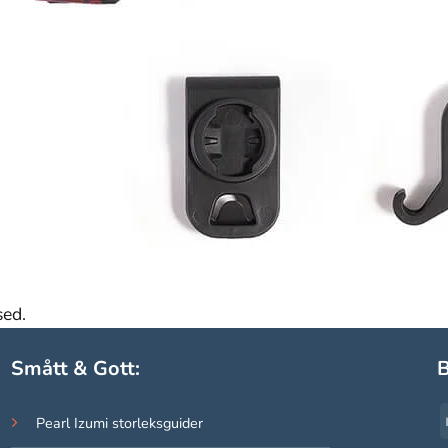
sed.
Smått & Gott:
B
Pearl Izumi storleksguider