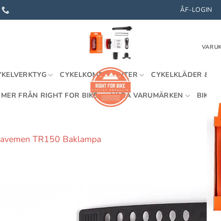
ÅF-LOGIN
VARUK
YKELVERKTYG
CYKELKOMPONENTER
CYKELKLÄDER & U
MER FRÅN RIGHT FOR BIKE
VÅRA VARUMÄRKEN
BIKEFI
avemen TR150 Baklampa