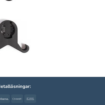
etallösningar:
Klarna
Swish
Bank
(SE)
Transfer