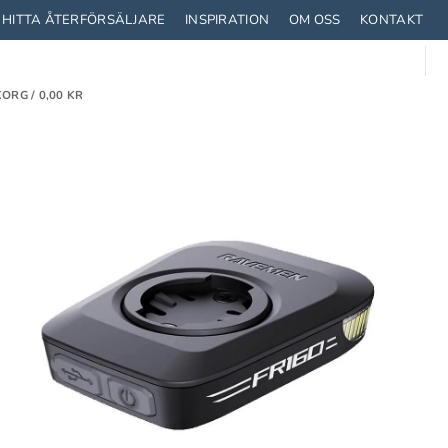
HITTA ÅTERFÖRSÄLJARE
INSPIRATION
OM OSS
KONTAKT
ORG /
0,00
KR
TRUSTNING
STRUMPOR
CYKLA MED BARN
T