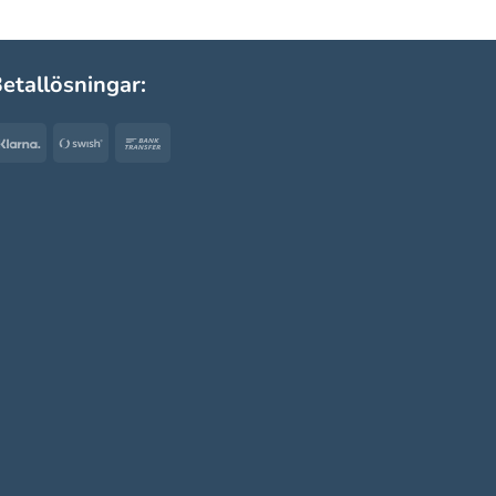
etallösningar:
Klarna
Swish
Bank
(SE)
Transfer