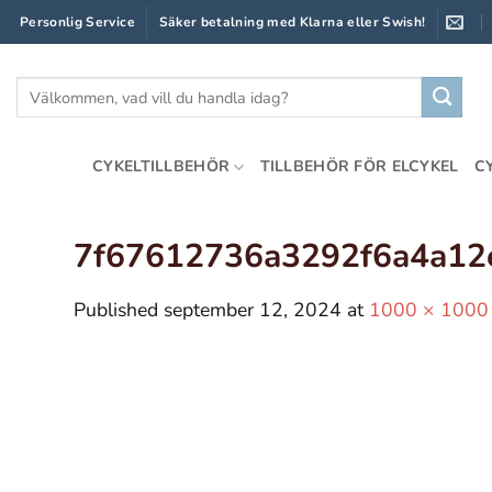
Skip
Personlig Service
Säker betalning med Klarna eller Swish!
to
content
Sök
efter:
CYKELTILLBEHÖR
TILLBEHÖR FÖR ELCYKEL
C
7f67612736a3292f6a4a1
Published
september 12, 2024
at
1000 × 1000