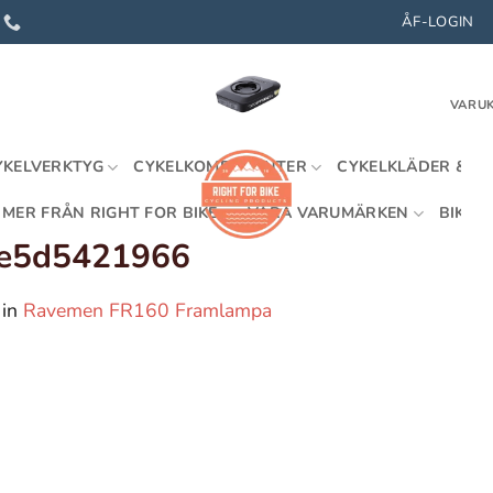
ÅF-LOGIN
VARUK
YKELVERKTYG
CYKELKOMPONENTER
CYKELKLÄDER & U
MER FRÅN RIGHT FOR BIKE
VÅRA VARUMÄRKEN
BIKEFI
2e5d5421966
in
Ravemen FR160 Framlampa