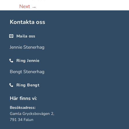
hemsidan
Next
→
används.
Kontakta oss
Upplevelse
För att vår
Maila oss
hemsida ska
Jennie Stenerhag
prestera så
bra som
Ring Jennie
möjligt under
ditt besök.
Bengt Stenerhag
Om du nekar
de här
Ring Bengt
kakorna
Här finns vi:
kommer viss
funktionalitet
Besöksadress:
att försvinna
Gamla Grycksbovägen 2,
från
791 34 Falun
hemsidan.