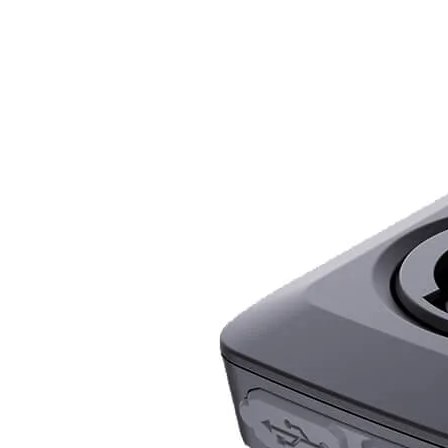
Nödvändiga
Dessa kakor
går inte att
välja bort.