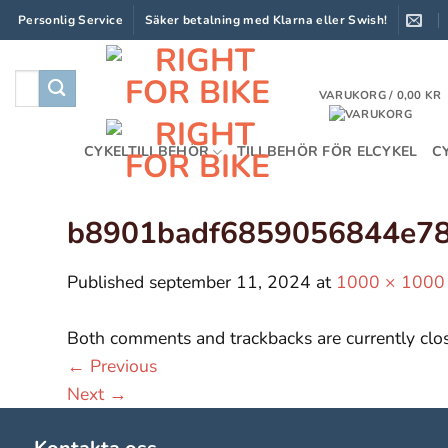
Skip
Personlig Service
Säker betalning med Klarna eller Swish!
to
content
Sök
VARUKORG /
0,00
KR
efter:
CYKELTILLBEHÖR
TILLBEHÖR FÖR ELCYKEL
C
b8901badf6859056844e7
Published
september 11, 2024
at
1000 × 1000
Both comments and trackbacks are currently clo
←
Previous
Next
→