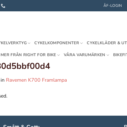
ÅF-LOGIN
YKELVERKTYG
CYKELKOMPONENTER
CYKELKLÄDER & U
MER FRÅN RIGHT FOR BIKE
VÅRA VARUMÄRKEN
BIKEFI
80d5bbf00d4
in
Ravemen K700 Framlampa
sed.