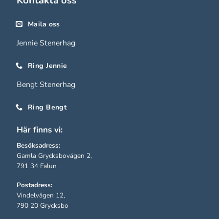
Kontakta oss
Maila oss
Jennie Stenerhag
Ring Jennie
Bengt Stenerhag
Ring Bengt
Här finns vi:
Besöksadress:
Gamla Grycksbovägen 2,
791 34 Falun
Nödvändiga
Postadress:
Dessa kakor
Vindelvägen 12,
går inte att
790 20 Grycksbo
välja bort.