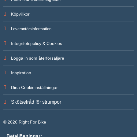
För att vi
ska kunna
Köpvillkor
förbättra
hemsidans
funktionalitet
Leverantörsinformation
och
uppbyggnad,
baserat på
Integritetspolicy & Cookies
hur
hemsidan
används.
Logga in som återförsäljare
Inspiration
Upplevelse
För att vår
hemsida ska
Dina Cookieinställningar
prestera så
bra som
möjligt under
Skötselråd för strumpor
ditt besök.
Om du
nekar de här
kakorna
© 2026 Right For Bike
kommer
viss
funktionalitet
Betallösningar: