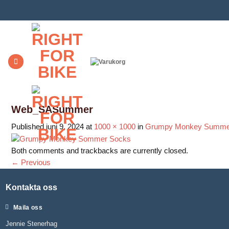
Skip
to
content
Web_SASummer
Published
juni 9, 2024
at
1000 × 1000
in
Grumpy Monkey Summe
Both comments and trackbacks are currently closed.
←
Previous
Kontakta oss
Maila oss
Jennie Stenerhag