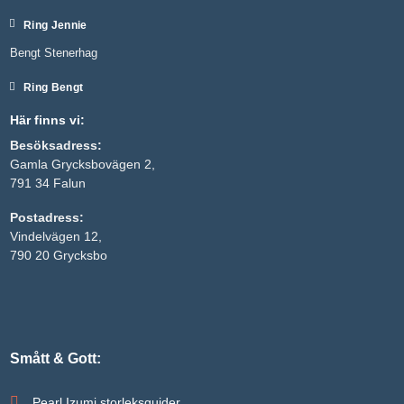
Ring Jennie
Bengt Stenerhag
Ring Bengt
Här finns vi:
Besöksadress:
Gamla Grycksbovägen 2,
791 34 Falun
Postadress:
Nödvändiga
Vindelvägen 12,
Dessa kakor
790 20 Grycksbo
går inte att
välja bort. De
behövs för
att hemsidan
över huvud
taget ska
fungera.
Smått & Gott:
Pearl Izumi storleksguider
Statistik