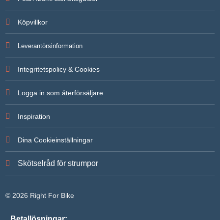
För att vi
ska kunna
Köpvillkor
förbättra
hemsidans
funktionalitet
Leverantörsinformation
och
uppbyggnad,
baserat på
Integritetspolicy & Cookies
hur
hemsidan
används.
Logga in som återförsäljare
Inspiration
Upplevelse
För att vår
hemsida ska
Dina Cookieinställningar
prestera så
bra som
möjligt under
Skötselråd för strumpor
ditt besök.
Om du
nekar de här
kakorna
© 2026 Right For Bike
kommer
viss
funktionalitet
Betallösningar: