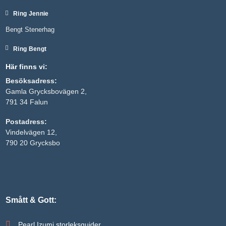
Ring Jennie
Bengt Stenerhag
Ring Bengt
Här finns vi:
Besöksadress:
Gamla Grycksbovägen 2,
791 34 Falun
Postadress:
Nödvändiga
Vindelvägen 12,
Dessa kakor
790 20 Grycksbo
går inte att
välja bort. De
behövs för
att hemsidan
över huvud
taget ska
fungera.
Smått & Gott:
Pearl Izumi storleksguider
Statistik