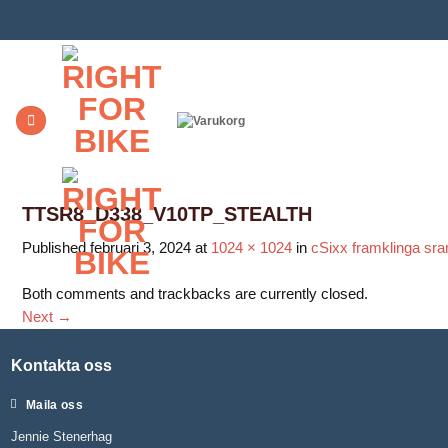
Skip
to
content
TTSR8_D338_V10TP_STEALTH
Published
februari 3, 2024
at
1024 × 1024
in
cSixx framklinga sr
Both comments and trackbacks are currently closed.
Next
→
Kontakta oss
Maila oss
Jennie Stenerhag