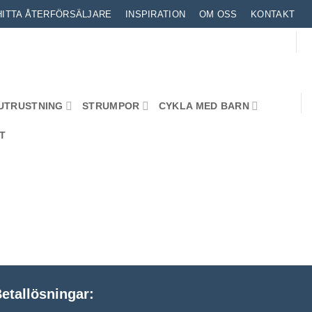
HITTA ÅTERFÖRSÄLJARE
INSPIRATION
OM OSS
KONTAKT
UTRUSTNING
STRUMPOR
CYKLA MED BARN
T
etallösningar: