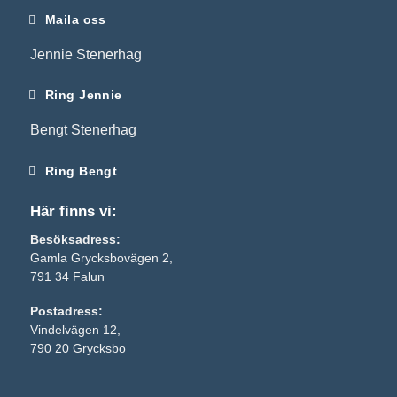
Maila oss
Jennie Stenerhag
Ring Jennie
Bengt Stenerhag
Ring Bengt
Här finns vi:
Besöksadress:
Gamla Grycksbovägen 2,
791 34 Falun
Postadress:
Nödvändiga
Vindelvägen 12,
Dessa kakor
790 20 Grycksbo
går inte att
välja bort. De