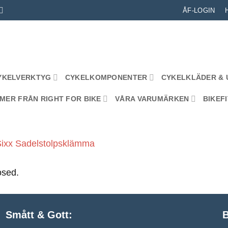
ÅF-LOGIN
YKELVERKTYG
CYKELKOMPONENTER
CYKELKLÄDER & 
MER FRÅN RIGHT FOR BIKE
VÅRA VARUMÄRKEN
BIKEFI
ixx Sadelstolpsklämma
osed.
Smått & Gott:
B