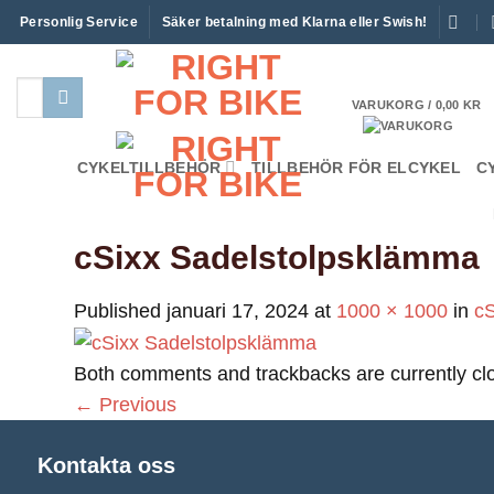
Skip
Personlig Service
Säker betalning med Klarna eller Swish!
to
content
Sök
VARUKORG /
0,00
KR
efter:
CYKELTILLBEHÖR
TILLBEHÖR FÖR ELCYKEL
C
cSixx Sadelstolpsklämma
Published
januari 17, 2024
at
1000 × 1000
in
cS
Both comments and trackbacks are currently cl
←
Previous
Kontakta oss