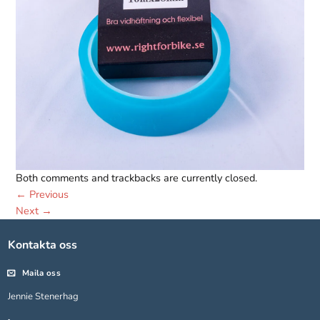
Both comments and trackbacks are currently closed.
Nödvändiga
←
Previous
Dessa kakor
Next
→
går inte att
välja bort.
De behövs
Kontakta oss
för att
hemsidan
Maila oss
över huvud
Jennie Stenerhag
taget ska
fungera.