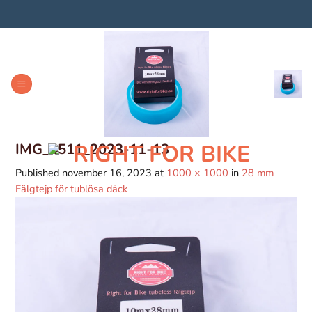
Skip
to
content
IMG_4511_2023-11-13
Published
november 16, 2023
at
1000 × 1000
in
28 mm
Fälgtejp för tublösa däck