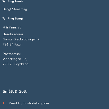
Ring Jennie
Bengt Stenerhag
Statistik
Ring Bengt
För att vi ska
kunna
Här finns vi:
förbättra
hemsidans
Besöksadress:
funktionalitet
Gamla Grycksbovägen 2,
och
791 34 Falun
uppbyggnad,
baserat på
Postadress:
hur hemsidan
Vindelvägen 12,
används.
790 20 Grycksbo
Upplevelse
För att vår
hemsida ska
Smått & Gott:
prestera så
bra som
Pearl Izumi storleksguider
möjligt under
ditt besök.