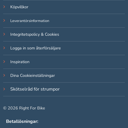
Om du nekar
Köpvillkor
de här
kakorna
Leverantörsinformation
kommer viss
funktionalitet
att försvinna
Integritetspolicy & Cookies
från
hemsidan.
Logga in som återförsäljare
Inspiration
Marknadsföring
Genom att dela
Dina Cookieinställningar
med dig av dina
intressen och ditt
beteende när du
Skötselråd för strumpor
surfar ökar du
chansen att få se
personligt
© 2026 Right For Bike
anpassat
innehåll och
Betallösningar:
erbjudanden.