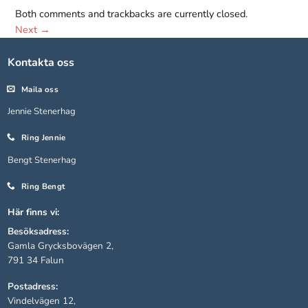
Both comments and trackbacks are currently closed.
Next
→
Statistik
För att vi ska
Kontakta oss
kunna
förbättra
Maila oss
hemsidans
funktionalitet
Jennie Stenerhag
och
uppbyggnad,
Ring Jennie
baserat på
Bengt Stenerhag
hur hemsidan
används.
Ring Bengt
Här finns vi:
Upplevelse
Besöksadress:
För att vår
Gamla Grycksbovägen 2,
hemsida ska
791 34 Falun
prestera så
bra som
Postadress:
möjligt under
Vindelvägen 12,
ditt besök.