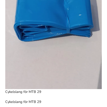
Nödvändiga
Dessa kakor
går inte att
välja bort.
De behövs
för att
hemsidan
Cykelslang för MTB 29
över huvud
taget ska
Cykelslang för MTB 29
fungera.