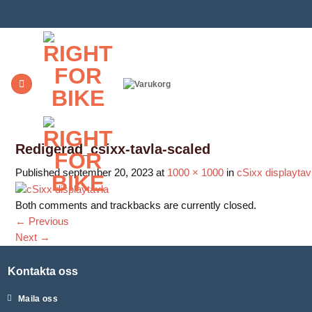
Skip
to
content
Redigerad_csixx-tavla-scaled
Published
september 20, 2023
at
1000 × 1000
in
cSixx displayta
Both comments and trackbacks are currently closed.
←
Previous
Next
→
Kontakta oss
Maila oss