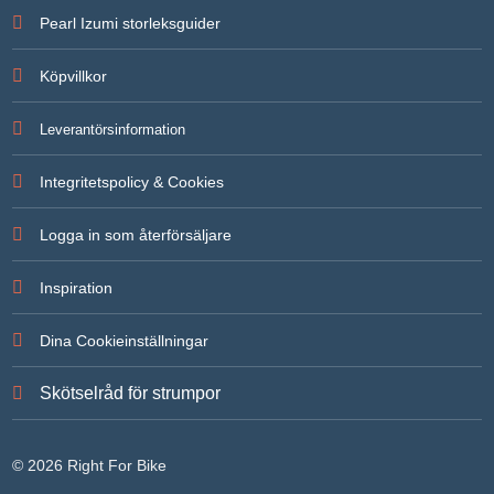
För att vi
Pearl Izumi storleksguider
ska kunna
förbättra
hemsidans
Köpvillkor
funktionalitet
och
uppbyggnad,
Leverantörsinformation
baserat på
hur
hemsidan
Integritetspolicy & Cookies
används.
Logga in som återförsäljare
Upplevelse
För att vår
Inspiration
hemsida ska
prestera så
bra som
Dina Cookieinställningar
möjligt under
ditt besök.
Om du
Skötselråd för strumpor
nekar de här
kakorna
kommer
viss
© 2026 Right For Bike
funktionalitet