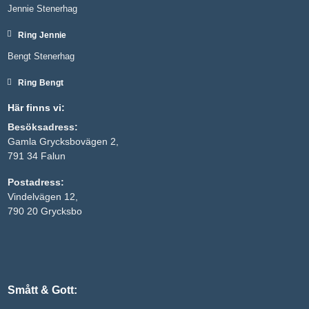
Jennie Stenerhag
Ring Jennie
Bengt Stenerhag
Ring Bengt
Här finns vi:
Besöksadress:
Gamla Grycksbovägen 2,
791 34 Falun
Nödvändiga
Postadress:
Dessa kakor
Vindelvägen 12,
går inte att
välja bort. De
790 20 Grycksbo
behövs för
att hemsidan
över huvud
taget ska
fungera.
Smått & Gott:
Statistik