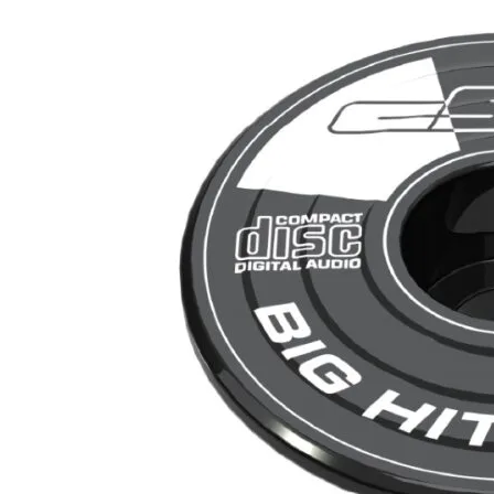
Nödvändiga
Dessa kakor
går inte att
välja bort.