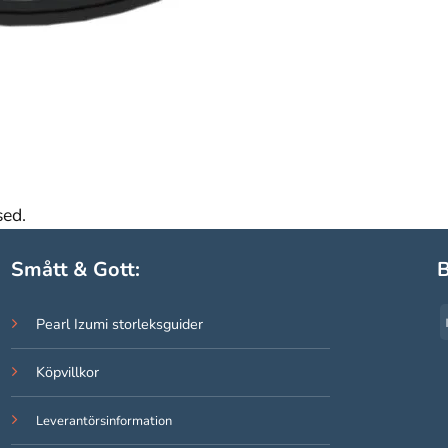
sed.
Smått & Gott:
B
Pearl Izumi storleksguider
Köpvillkor
Leverantörsinformation