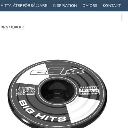
HITTA ÅTERFÖRSÄLJARE
INSPIRATION
OM OSS
KONTAKT
ORG /
0,00
KR
TRUSTNING
STRUMPOR
CYKLA MED BARN
T