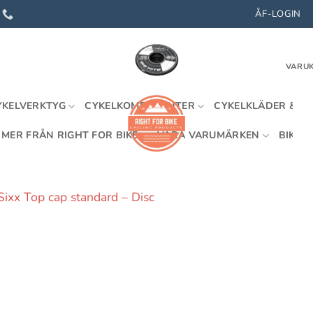
ÅF-LOGIN
VARUK
YKELVERKTYG
CYKELKOMPONENTER
CYKELKLÄDER & U
MER FRÅN RIGHT FOR BIKE
VÅRA VARUMÄRKEN
BIKEFI
Sixx Top cap standard – Disc