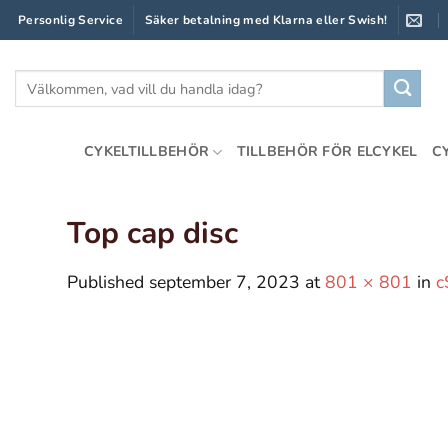
Skip
Personlig Service
Säker betalning med Klarna eller Swish!
to
content
Sök
efter:
CYKELTILLBEHÖR
TILLBEHÖR FÖR ELCYKEL
C
Top cap disc
Published
september 7, 2023
at
801 × 801
in
c