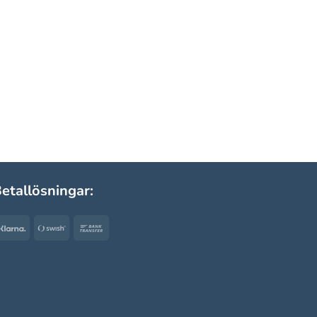
etallösningar:
Klarna
Swish
Bank
(SE)
Transfer