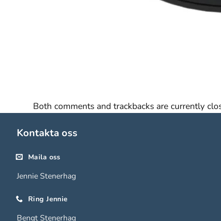
De behövs
för att
hemsidan
över huvud
taget ska
fungera.
Statistik
Both comments and trackbacks are currently clo
För att vi ska
kunna
Kontakta oss
förbättra
hemsidans
Maila oss
funktionalitet
och
Jennie Stenerhag
uppbyggnad,
baserat på
Ring Jennie
hur
Bengt Stenerhag