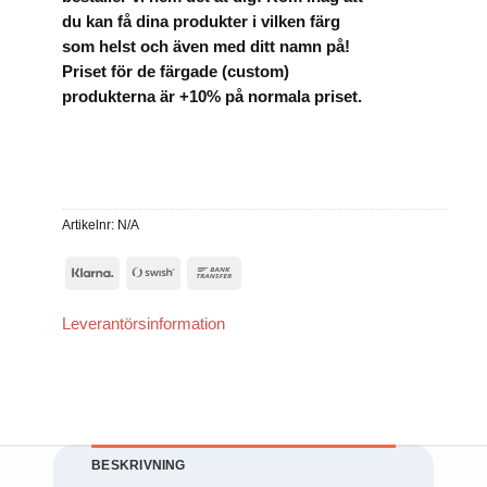
att försvinna
från
du kan få dina produkter i vilken färg
hemsidan.
som helst och även med ditt namn på!
Priset för de färgade (custom)
produkterna är +10% på normala priset.
Marknadsföring
Genom att dela
med dig av dina
intressen och ditt
beteende när du
surfar ökar du
chansen att få se
Artikelnr:
N/A
personligt
anpassat innehåll
och erbjudanden.
Klarna
Swish
Bank
(SE)
Transfer
Leverantörsinformation
BESKRIVNING