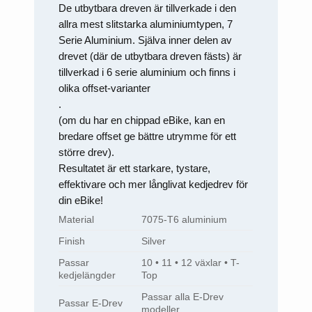
De utbytbara dreven är tillverkade i den
allra mest slitstarka aluminiumtypen, 7
Serie Aluminium. Själva inner delen av
drevet (där de utbytbara dreven fästs) är
tillverkad i 6 serie aluminium och finns i
olika offset-varianter
.
(om du har en chippad eBike, kan en
bredare offset ge bättre utrymme för ett
större drev).
Resultatet är ett starkare, tystare,
effektivare och mer långlivat kedjedrev för
din eBike!
Material
7075-T6 aluminium
Finish
Silver
Passar
10 • 11 • 12 växlar • T-
kedjelängder
Top
Passar alla E-Drev
Passar E-Drev
modeller