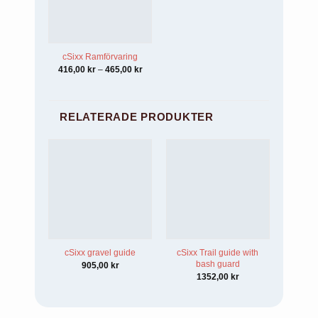
cSixx Ramförvaring
Prisintervall:
416,00
kr
–
465,00
kr
416,00 kr
till
465,00 kr
RELATERADE PRODUKTER
cSixx gravel guide
cSixx Trail guide with
cSixx 
bash guard
905,00
kr
1352,00
kr