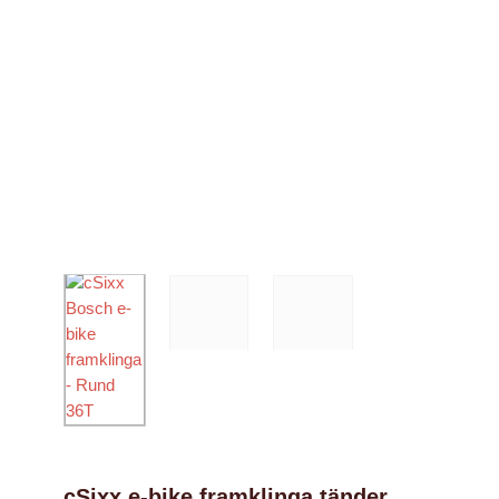
Nödvändiga
Dessa kakor
går inte att
välja bort. De
behövs för
att hemsidan
över huvud
taget ska
fungera.
cSixx e-bike framklinga tänder
Statistik