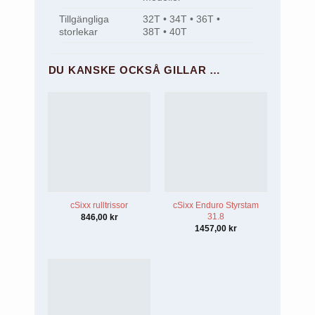
Tillgängliga
32T • 34T • 36T •
storlekar
38T • 40T
DU KANSKE OCKSÅ GILLAR …
cSixx rulltrissor
cSixx Enduro Styrstam
31.8
846,00
kr
1457,00
kr