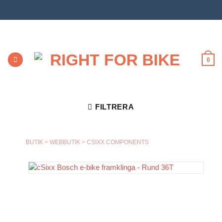
Skip
to
content
0
FILTRERA
BUTIK
>
WEBBUTIK
>
CSIXX COMPONENTS