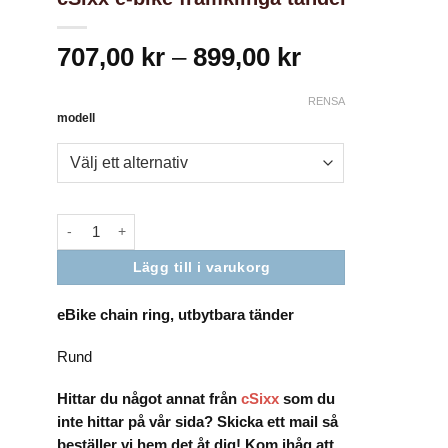
För att vi
ska kunna
förbättra
Prisintervall:
707,00
kr
–
899,00
kr
hemsidans
707,00 kr
funktionalitet
och
till
RENSA
uppbyggnad,
modell
899,00 kr
baserat på
hur
hemsidan
används.
Upplevelse
För att vår
Lägg till i varukorg
hemsida ska
prestera så
bra som
eBike chain ring, utbytbara tänder
möjligt under
ditt besök.
Om du
Rund
nekar de här
kakorna
Hittar du något annat från
cSixx
som du
kommer
viss
inte hittar på vår sida? Skicka ett mail så
funktionalitet
beställer vi hem det åt dig! Kom ihåg att